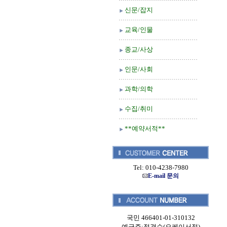
신문/잡지
교육/인물
종교/사상
인문/사회
과학/의학
수집/취미
**예약서적**
Tel: 010-4238-7980
E-mail 문의
국민 466401-01-310132
예금주:정경순(오케이서적)