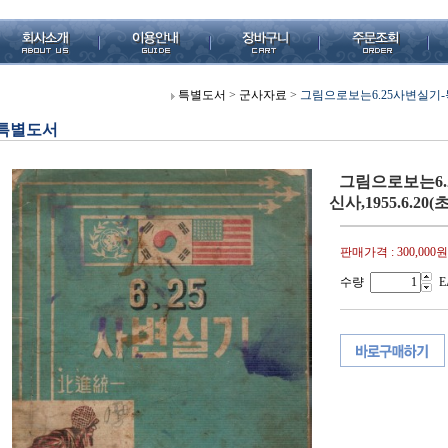
특별도서
>
군사자료
>
그림으로보는6.25사변실기-북진
특별도서
그림으로보는6.
신사,1955.6.20(초
판매가격 :
300,000원
수량
E