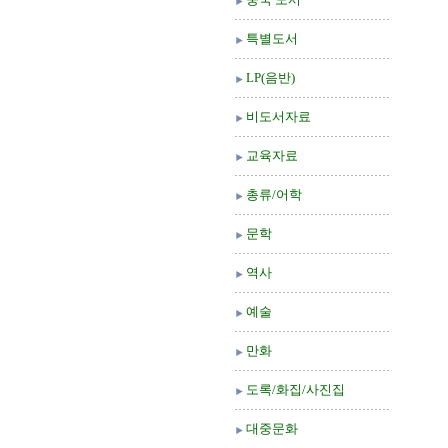
특별도서
LP(음반)
비도서자료
교육자료
총류/어학
문학
역사
예술
만화
도록/화집/사진집
대중문화