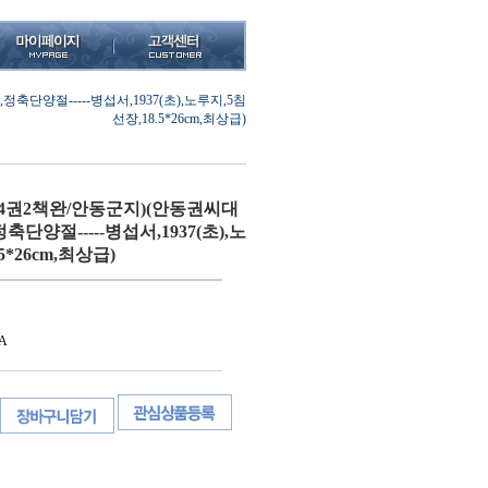
단양절-----병섭서,1937(초),노루지,5침
선장,18.5*26cm,최상급)
4권2책완/안동군지)(안동권씨대
단양절-----병섭서,1937(초),노
5*26cm,최상급)
A