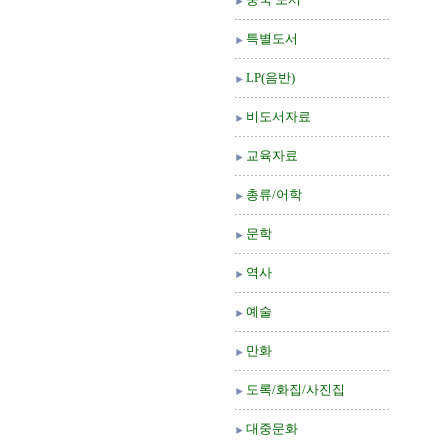
특별도서
LP(음반)
비도서자료
교육자료
총류/어학
문학
역사
예술
만화
도록/화집/사진집
대중문화