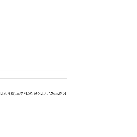
7(초),노루지,5침선장,18.5*26cm,최상