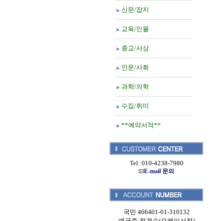
신문/잡지
교육/인물
종교/사상
인문/사회
과학/의학
수집/취미
**예약서적**
Tel: 010-4238-7980
E-mail 문의
국민 466401-01-310132
예금주:정경순(오케이서적)