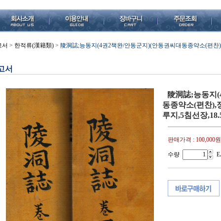
고서
>
한적류(漢籍類)
>
陵洞誌;능동지(4권2책완/안동군지)(안동권씨대동종약소(편찬),정축
고서
陵洞誌;능동지(
동종약소(편찬),정축
루지,5침선장,18.
판매가격 :
100,000원
수량
E