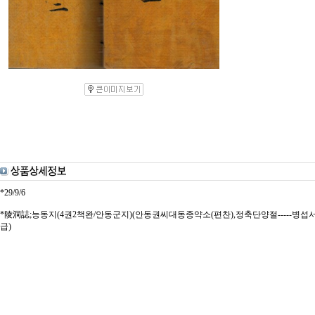
*29/9/6
*陵洞誌;능동지(4권2책완/안동군지)(안동권씨대동종약소(편찬),정축단양절-----병섭서,193
급)