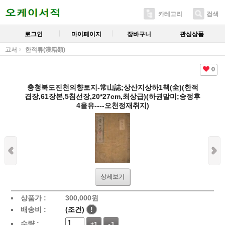
카테고리
검색
로그인
마이페이지
장바구니
관심상품
고서
한적류(漢籍類)
0
충청북도진천의향토지-常山誌;상산지상하1책(全)(한적
겹장,61장본,5침선장,20*27cm,최상급)(하권말미;숭정후
4을유----오천정재취지)
상세보기
상품가 :
300,000
원
배송비 :
(조건)
!
수량 :
+1
-1