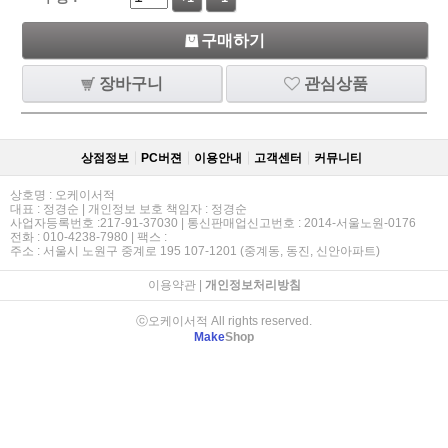
구매하기
장바구니
관심상품
상점정보
PC버젼
이용안내
고객센터
커뮤니티
상호명 : 오케이서적
대표 : 정경순 | 개인정보 보호 책임자 : 정경순
사업자등록번호 :217-91-37030 | 통신판매업신고번호 : 2014-서울노원-0176
전화 : 010-4238-7980 | 팩스 :
주소 : 서울시 노원구 중계로 195 107-1201 (중계동, 동진, 신안아파트)
이용약관
|
개인정보처리방침
ⓒ오케이서적 All rights reserved.
Make
Shop