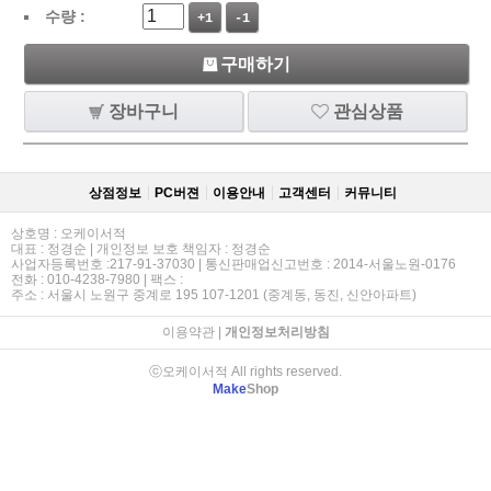
수량 :
+1
-1
구매하기
장바구니
관심상품
상점정보
PC버젼
이용안내
고객센터
커뮤니티
상호명 : 오케이서적
대표 : 정경순 | 개인정보 보호 책임자 : 정경순
사업자등록번호 :217-91-37030 | 통신판매업신고번호 : 2014-서울노원-0176
전화 : 010-4238-7980 | 팩스 :
주소 : 서울시 노원구 중계로 195 107-1201 (중계동, 동진, 신안아파트)
이용약관
|
개인정보처리방침
ⓒ오케이서적 All rights reserved.
Make
Shop