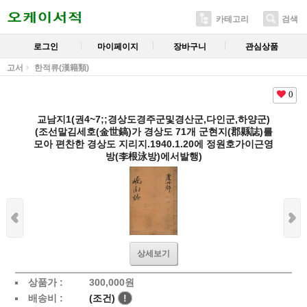
카테고리
검색
로그인
마이페이지
장바구니
관심상품
고서
한적류(漢籍類)
0
교남지1(권4~7;;경상도경주군및경산군,다인군,하양군)
(조선말김세호(金世鎬)가 경상도 71개 군현지(郡縣誌)를
모아 편찬한 경상도 지리지.1940.1.20에 정원호가이근영
방(李根泳방)에서발행)
상세보기
상품가 :
300,000
원
배송비 :
(조건)
!