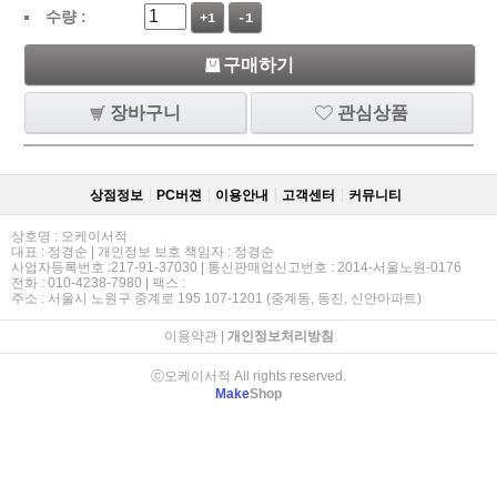
수량 :
+1
-1
구매하기
장바구니
관심상품
상점정보
PC버젼
이용안내
고객센터
커뮤니티
상호명 : 오케이서적
대표 : 정경순 | 개인정보 보호 책임자 : 정경순
사업자등록번호 :217-91-37030 | 통신판매업신고번호 : 2014-서울노원-0176
전화 : 010-4238-7980 | 팩스 :
주소 : 서울시 노원구 중계로 195 107-1201 (중계동, 동진, 신안아파트)
이용약관
|
개인정보처리방침
ⓒ오케이서적 All rights reserved.
Make
Shop