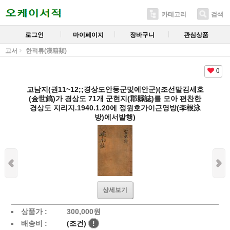
카테고리
검색
로그인
마이페이지
장바구니
관심상품
고서
한적류(漢籍類)
0
교남지(권11~12;;경상도안동군및예안군)(조선말김세호
(金世鎬)가 경상도 71개 군현지(郡縣誌)를 모아 편찬한
경상도 지리지.1940.1.20에 정원호가이근영방(李根泳
방)에서발행)
상세보기
상품가 :
300,000
원
배송비 :
(조건)
!