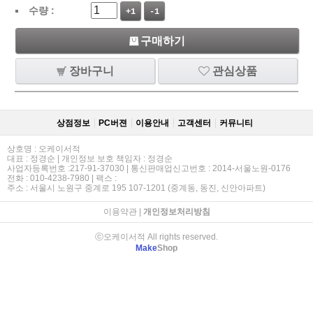
수량 :
+1
-1
구매하기
장바구니
관심상품
상점정보
PC버젼
이용안내
고객센터
커뮤니티
상호명 : 오케이서적
대표 : 정경순 | 개인정보 보호 책임자 : 정경순
사업자등록번호 :217-91-37030 | 통신판매업신고번호 : 2014-서울노원-0176
전화 : 010-4238-7980 | 팩스 :
주소 : 서울시 노원구 중계로 195 107-1201 (중계동, 동진, 신안아파트)
이용약관
|
개인정보처리방침
ⓒ오케이서적 All rights reserved.
Make
Shop