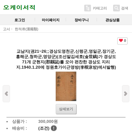
카테고리
검색
로그인
마이페이지
장바구니
관심상품
고서
한적류(漢籍類)
0
교남지(권21~26;;경상도영천군,신령군,영일군,장기군,
흥해군,청하군,영양군)(조선말김세호(金世鎬)가 경상도
71개 군현지(郡縣誌)를 모아 편찬한 경상도 지리
지.1940.1.20에 정원호가이근영방(李根泳방)에서발행)
상세보기
상품가 :
300,000
원
배송비 :
(조건)
!