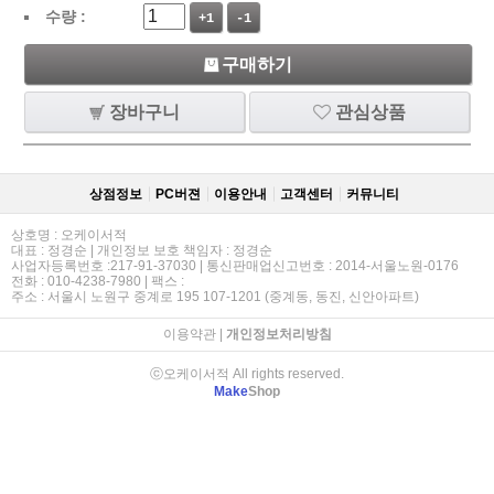
수량 :
+1
-1
구매하기
장바구니
관심상품
상점정보
PC버젼
이용안내
고객센터
커뮤니티
상호명 : 오케이서적
대표 : 정경순 | 개인정보 보호 책임자 : 정경순
사업자등록번호 :217-91-37030 | 통신판매업신고번호 : 2014-서울노원-0176
전화 : 010-4238-7980 | 팩스 :
주소 : 서울시 노원구 중계로 195 107-1201 (중계동, 동진, 신안아파트)
이용약관
|
개인정보처리방침
ⓒ오케이서적 All rights reserved.
Make
Shop