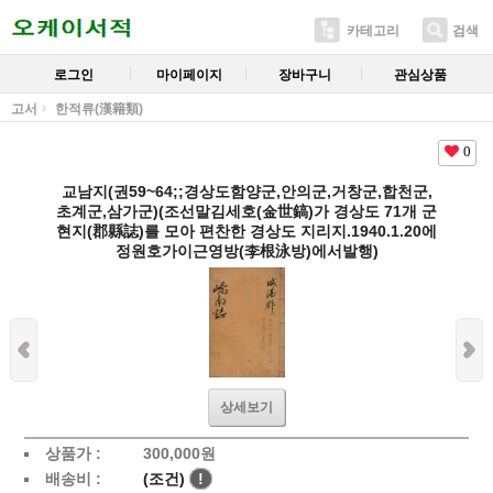
카테고리
검색
로그인
마이페이지
장바구니
관심상품
고서
한적류(漢籍類)
0
교남지(권59~64;;경상도함양군,안의군,거창군,합천군,
초계군,삼가군)(조선말김세호(金世鎬)가 경상도 71개 군
현지(郡縣誌)를 모아 편찬한 경상도 지리지.1940.1.20에
정원호가이근영방(李根泳방)에서발행)
상세보기
상품가 :
300,000
원
배송비 :
(조건)
!