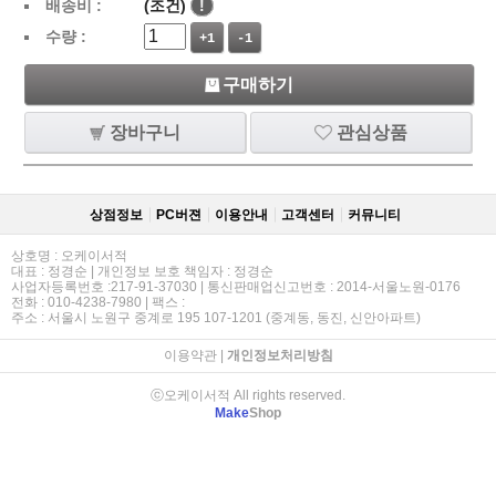
배송비 :
(조건)
!
수량 :
+1
-1
구매하기
장바구니
관심상품
상점정보
PC버젼
이용안내
고객센터
커뮤니티
상호명 : 오케이서적
대표 : 정경순 | 개인정보 보호 책임자 : 정경순
사업자등록번호 :217-91-37030 | 통신판매업신고번호 : 2014-서울노원-0176
전화 : 010-4238-7980 | 팩스 :
주소 : 서울시 노원구 중계로 195 107-1201 (중계동, 동진, 신안아파트)
이용약관
|
개인정보처리방침
ⓒ오케이서적 All rights reserved.
Make
Shop