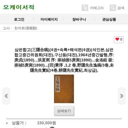
카테고리
검색
로그인
마이페이지
장바구니
관심상품
고서
한적류(漢籍類)
0
삼은합고(三隱合稿)(4권+속록+해석편(4권)(석인본,삼은
합고중간위원회(대전),구산동(대전),1964년중간발행,序:
庚戌(1850)...洪直弼 序: 崇禎後5庚寅(1890)...金洛鉉 跋:
崇禎5庚寅(1890)...[田]秉淳 ,1,2 卷,野隱先生逸稿/3卷,未
隱先生實紀/4卷,耕隱先生實紀,최상급),
상세보기
상품가 :
150,000
원