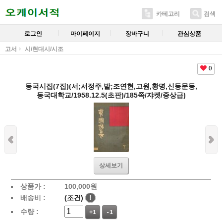
카테고리
검색
로그인
마이페이지
장바구니
관심상품
고서
시/현대시/시조
0
동국시집(7집)(서;서정주,발;조연현,고원,황명,신동문등,
동국대학교/1958.12.5(초판)/185쪽/쟈켓/중상급)
상세보기
상품가 :
100,000
원
배송비 :
(조건)
!
수량 :
+1
-1