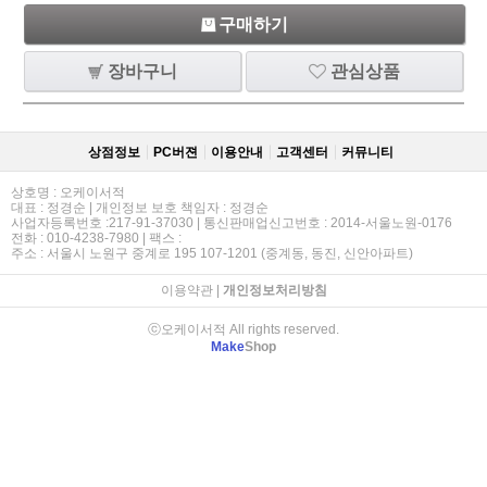
구매하기
장바구니
관심상품
상점정보
PC버젼
이용안내
고객센터
커뮤니티
상호명 : 오케이서적
대표 : 정경순 | 개인정보 보호 책임자 : 정경순
사업자등록번호 :217-91-37030 | 통신판매업신고번호 : 2014-서울노원-0176
전화 : 010-4238-7980 | 팩스 :
주소 : 서울시 노원구 중계로 195 107-1201 (중계동, 동진, 신안아파트)
이용약관
|
개인정보처리방침
ⓒ오케이서적 All rights reserved.
Make
Shop