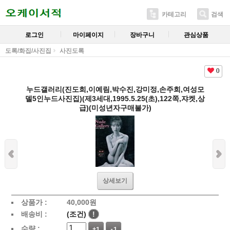
카테고리
검색
로그인
마이페이지
장바구니
관심상품
도록/화집/사진집
사진도록
0
누드갤러리(진도희,이예림,박수진,강미정,손주희,여성모
델5인누드사진집)(제3세대,1995.5.25(초),122쪽,쟈켓,상
급)(미성년자구매불가)
상세보기
상품가 :
40,000
원
배송비 :
(조건)
!
수량 :
+1
-1