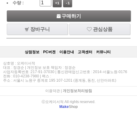
수량 :
+1
-1
구매하기
장바구니
관심상품
상점정보
PC버젼
이용안내
고객센터
커뮤니티
상호명 : 오케이서적
대표 : 정경순 | 개인정보 보호 책임자 : 정경순
사업자등록번호 :217-91-37030 | 통신판매업신고번호 : 2014-서울노원-0176
전화 : 010-4238-7980 | 팩스 :
주소 : 서울시 노원구 중계로 195 107-1201 (중계동, 동진, 신안아파트)
이용약관
|
개인정보처리방침
ⓒ오케이서적 All rights reserved.
Make
Shop