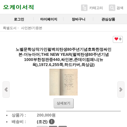
카테고리
검색
로그인
마이페이지
장바구니
관심상품
특별도서
사인본/기증본
0
노벨문학상작가인펄벽의탄생80주년기념호화한정싸인
본-더뉴아어;THE NEW YEAR(펄벅탄생80주년기념
1000부한정판중440,싸인본,죤데이컴패니(뉴
욕),1972.6,255쪽,하드카버,최상급)
상세보기
상품가 :
200,000
원
배송비 :
(조건)
!