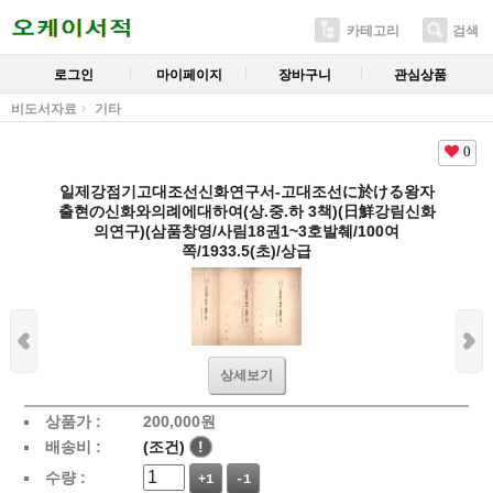
카테고리
검색
로그인
마이페이지
장바구니
관심상품
비도서자료
기타
0
일제강점기고대조선신화연구서-고대조선に於ける왕자
출현の신화와의례에대하여(상.중.하 3책)(日鮮강림신화
의연구)(삼품창영/사림18권1~3호발췌/100여
쪽/1933.5(초)/상급
상세보기
상품가 :
200,000
원
배송비 :
(조건)
!
수량 :
+1
-1