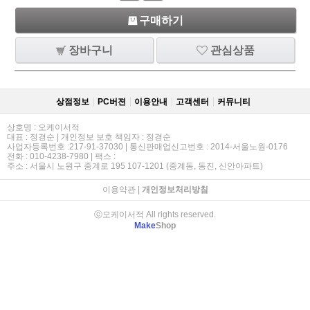
구매하기
장바구니
관심상품
상점정보
PC버젼
이용안내
고객센터
커뮤니티
상호명 : 오케이서적
대표 : 정경순 | 개인정보 보호 책임자 : 정경순
사업자등록번호 :217-91-37030 | 통신판매업신고번호 : 2014-서울노원-0176
전화 : 010-4238-7980 | 팩스 :
주소 : 서울시 노원구 중계로 195 107-1201 (중계동, 동진, 신안아파트)
이용약관
|
개인정보처리방침
ⓒ오케이서적 All rights reserved.
Make
Shop