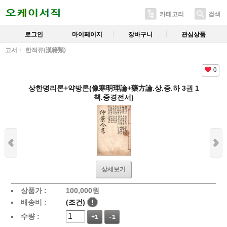
카테고리
검색
로그인
마이페이지
장바구니
관심상품
고서
한적류(漢籍類)
0
상한명리론+약방론(像寒明理論+藥方論.상.중.하 3권 1
책.중경전서)
상세보기
상품가 :
100,000
원
배송비 :
(조건)
!
수량 :
+1
-1