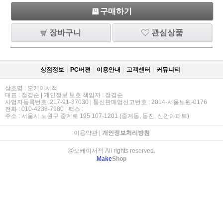
구매하기
장바구니
관심상품
상점정보
PC버젼
이용안내
고객센터
커뮤니티
상호명 : 오케이서적
대표 : 정경순 | 개인정보 보호 책임자 : 정경순
사업자등록번호 :217-91-37030 | 통신판매업신고번호 : 2014-서울노원-0176
전화 : 010-4238-7980 | 팩스 :
주소 : 서울시 노원구 중계로 195 107-1201 (중계동, 동진, 신안아파트)
이용약관
|
개인정보처리방침
ⓒ오케이서적 All rights reserved.
Make
Shop