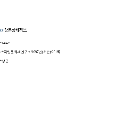
*14/4/6
>*국립문화재연구소/1997년(초판)/201쪽
*상급