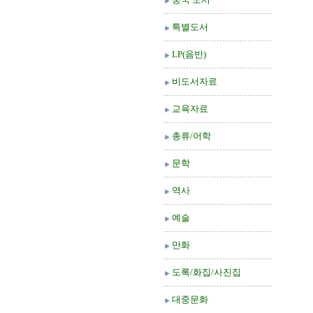
특별도서
LP(음반)
비도서자료
교육자료
총류/어학
문학
역사
예술
만화
도록/화집/사진집
대중문화