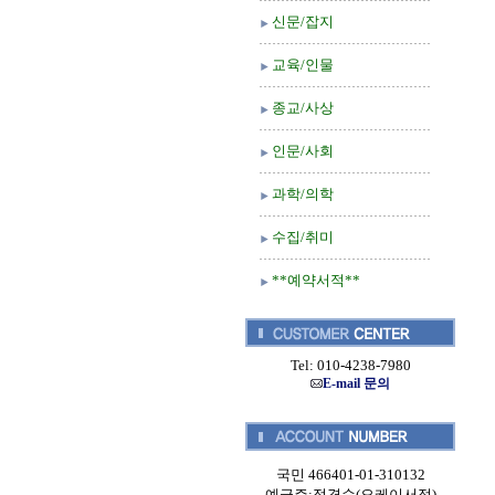
신문/잡지
교육/인물
종교/사상
인문/사회
과학/의학
수집/취미
**예약서적**
Tel: 010-4238-7980
E-mail 문의
국민 466401-01-310132
예금주:정경순(오케이서적)