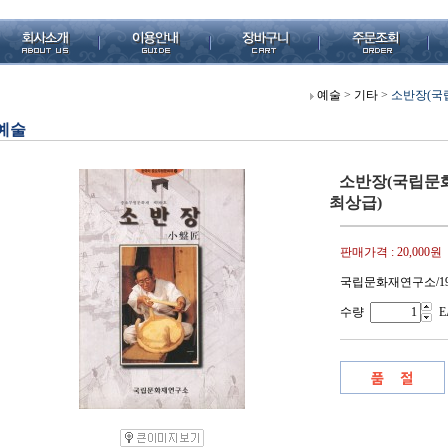
예술
>
기타
>
소반장(국립
예술
소반장(국립문화재
최상급)
판매가격 :
20,000원
국립문화재연구소/199
수량
E