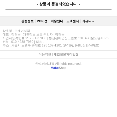
- 상품이 품절되었습니다. -
상점정보
PC버젼
이용안내
고객센터
커뮤니티
상호명 : 오케이서적
대표 : 정경순 | 개인정보 보호 책임자 : 정경순
사업자등록번호 :217-91-37030 | 통신판매업신고번호 : 2014-서울노원-0176
전화 : 010-4238-7980 | 팩스 :
주소 : 서울시 노원구 중계로 195 107-1201 (중계동, 동진, 신안아파트)
이용약관
|
개인정보처리방침
ⓒ오케이서적 All rights reserved.
Make
Shop