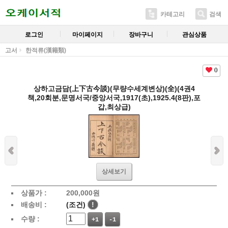
카테고리
검색
로그인
마이페이지
장바구니
관심상품
고서
한적류(漢籍類)
0
상하고금담(上下古今談)(무량수세계변상)(全)(4권4
책,20회분,문명서국/중앙서국,1917(초),1925.4(8판),포
갑,최상급)
상세보기
상품가 :
200,000
원
배송비 :
(조건)
!
수량 :
+1
-1