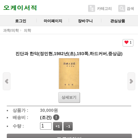
카테고리
검색
로그인
마이페이지
장바구니
관심상품
과학/의학
의학
1
진단과 한악(정민현,1982년(초),193쪽,하드커버,중상급)
상세보기
상품가 :
30,000
원
배송비 :
(조건)
!
수량 :
+1
-1