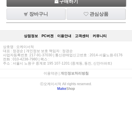
구매하기
장바구니
관심상품
상점정보
PC버젼
이용안내
고객센터
커뮤니티
상호명 : 오케이서적
대표 : 정경순 | 개인정보 보호 책임자 : 정경순
사업자등록번호 :217-91-37030 | 통신판매업신고번호 : 2014-서울노원-0176
전화 : 010-4238-7980 | 팩스 :
주소 : 서울시 노원구 중계로 195 107-1201 (중계동, 동진, 신안아파트)
이용약관
|
개인정보처리방침
ⓒ오케이서적 All rights reserved.
Make
Shop