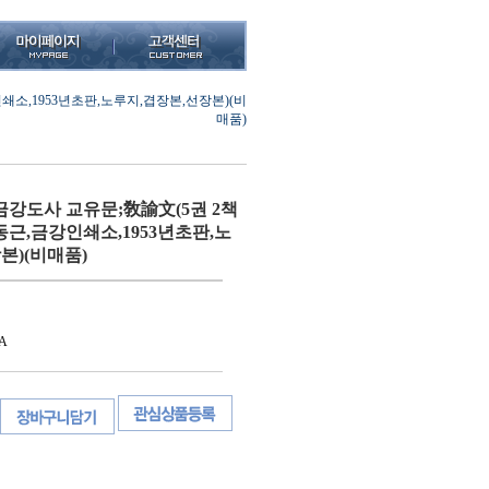
쇄소,1953년초판,노루지,겹장본,선장본)(비
매품)
강도사 교유문;敎諭文(5권 2책
동근,금강인쇄소,1953년초판,노
본)(비매품)
A