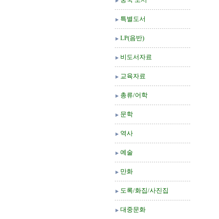
특별도서
LP(음반)
비도서자료
교육자료
총류/어학
문학
역사
예술
만화
도록/화집/사진집
대중문화