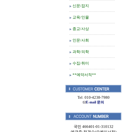
신문/잡지
교육/인물
종교/사상
인문/사회
과학/의학
수집/취미
**예약서적**
Tel: 010-4238-7980
E-mail 문의
국민 466401-01-310132
예금주:정경순(오케이서적)