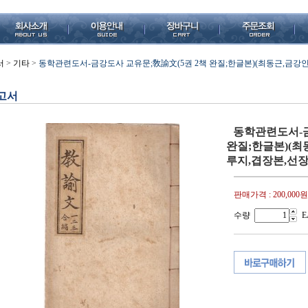
서
>
기타
>
동학관련도서-금강도사 교유문;敎諭文(5권 2책 완질;한글본)(최동근,금강인
고서
동학관련도서-금
완질;한글본)(최
루지,겹장본,선장
판매가격 :
200,000원
수량
E