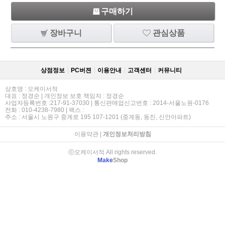
구매하기
장바구니
관심상품
상점정보
PC버젼
이용안내
고객센터
커뮤니티
상호명 : 오케이서적
대표 : 정경순 | 개인정보 보호 책임자 : 정경순
사업자등록번호 :217-91-37030 | 통신판매업신고번호 : 2014-서울노원-0176
전화 : 010-4238-7980 | 팩스 :
주소 : 서울시 노원구 중계로 195 107-1201 (중계동, 동진, 신안아파트)
이용약관
|
개인정보처리방침
ⓒ오케이서적 All rights reserved.
Make
Shop