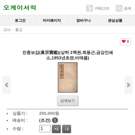
카테고리
검색
로그인
마이페이지
장바구니
관심상품
고서
종교
0
진종보감(眞宗寶鑑)(상하 2책완,최동근,금강인쇄
소,1953년초판,비매품)
상세보기
상품가 :
200,000
원
배송비 :
(조건)
!
수량 :
+1
-1