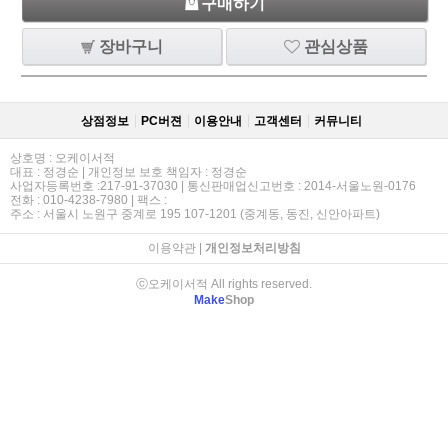
구매하기
장바구니
관심상품
상점정보
PC버젼
이용안내
고객센터
커뮤니티
상호명 : 오케이서적
대표 : 정경순 | 개인정보 보호 책임자 : 정경순
사업자등록번호 :217-91-37030 | 통신판매업신고번호 : 2014-서울노원-0176
전화 : 010-4238-7980 | 팩스 :
주소 : 서울시 노원구 중계로 195 107-1201 (중계동, 동진, 신안아파트)
이용약관
|
개인정보처리방침
ⓒ오케이서적 All rights reserved.
Make
Shop