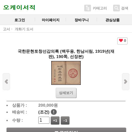
카테고리
검색
로그인
마이페이지
장바구니
관심상품
고서
개화기 도서
0
국한문현토창선감의록 (백두용, 한남서림, 1919년(재
판), 190쪽, 선장본)
상세보기
상품가 :
200,000
원
배송비 :
(조건)
!
수량 :
+1
-1