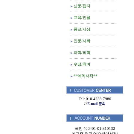
신문/잡지
교육/인물
종교/사상
인문/사회
과학/의학
수집/취미
**예약서적**
Tel: 010-4238-7980
E-mail 문의
국민 466401-01-310132
예금주:정경순(오케이서적)