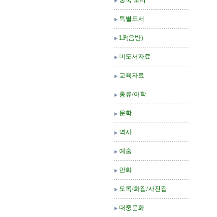
특별도서
LP(음반)
비도서자료
교육자료
총류/어학
문학
역사
예술
만화
도록/화집/사진집
대중문화