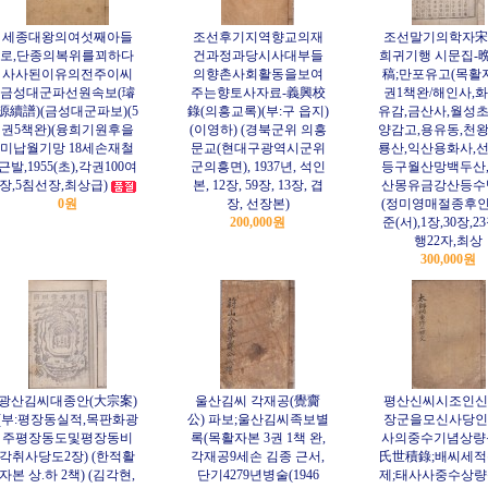
세종대왕의여섯째아들
조선후기지역향교의재
조선말기의학자宋
로,단종의복위를꾀하다
건과정과당시사대부들
희귀기행 시문집-
사사된이유의전주이씨
의향촌사회활동을보여
稿;만포유고(목활
금성대군파선원속보(璿
주는향토사자료-義興校
권1책완/해인사,
源續譜)(금성대군파보)(5
錄(의흥교록)(부:구 읍지)
유감,금산사,월성초
권5책완)(융희기원후을
(이영하) (경북군위 의흥
양감고,용유동,천왕
미납월기망 18세손재철
문교(현대구광역시군위
룡산,익산용화사,선
근발,1955(초),각권100여
군의흥면), 1937년, 석인
등구월산망백두산
장,5침선장,최상급)
본, 12장, 59장, 13장, 겹
산몽유금강산등수
0원
장, 선장본)
(정미영매절종후
200,000원
준(서),1장,30장,23
행22자,최상
300,000원
광산김씨대종안(大宗案)
울산김씨 각재공(覺齎
평산신씨시조인신
(부:평장동실적,목판화광
公) 파보;울산김씨족보별
장군을모신사당인
주평장동도및평장동비
록(목활자본 3권 1책 완,
사의중수기념상량
각취사당도2장) (한적활
각재공9세손 김종 근서,
氏世積錄;배씨세적
자본 상.하 2책) (김각현,
단기4279년병술(1946
제;태사사중수상량