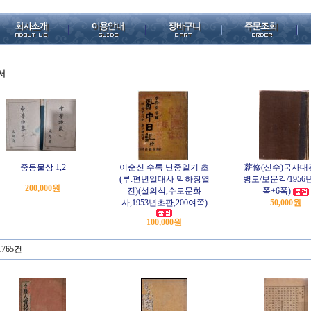
서
중등물상 1,2
이순신 수록 난중일기 초
薪修(신수)국사대
(부:편년일대사 막하장열
병도/보문각/1956년
200,000원
전)(설의식,수도문화
쪽+6쪽)
사,1953년초판,200여쪽)
50,000원
100,000원
1765건