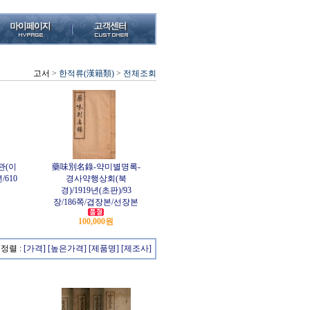
고서
>
한적류(漢籍類)
>
전체조회
관(이
藥味別名錄-약미별명록-
/610
경사약행상회(북
경)/1919년(초판)/93
장/186쪽/겹장본/선장본
100,000원
정렬 :
[가격]
[높은가격]
[제품명]
[제조사]