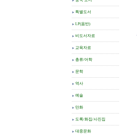
특별도서
LP(음반)
비도서자료
교육자료
총류/어학
문학
역사
예술
만화
도록/화집/사진집
대중문화