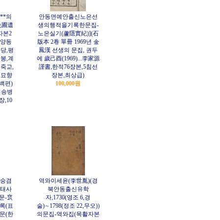
**의
안동면예안출신노은선
晩圃遺
생의행적을기록한문집-
자본2
노은실기(蘆隱實紀)](石
화양동
版本 2卷 單冊 1969년 金
당,평
鳳漢 선생의 문집, 권두
봉,계
에 歲己酉(1969)...李家源
죽교,
謹書,한적76장본,5침선
,묘향
장본,최상급)
백편)
100,000원
인송병
장,10
숭겸
역와이세윤(李世胤)(경
태사
북안동출신유학
문-裵
자,1730(영조 6,경
록(표
술)∼1798(정조 22,무오))
문(한
의문집-역와집(목활자본