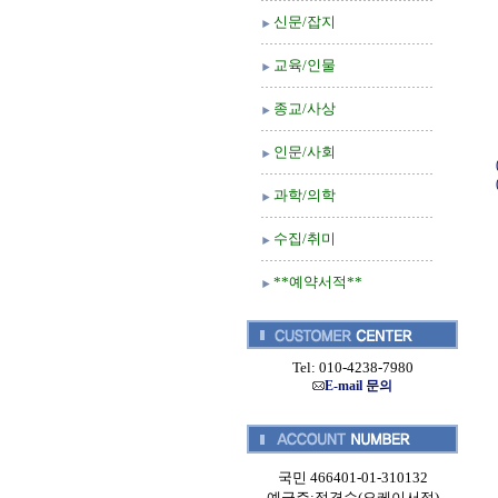
신문/잡지
교육/인물
종교/사상
인문/사회
과학/의학
수집/취미
**예약서적**
Tel: 010-4238-7980
E-mail 문의
국민 466401-01-310132
예금주:정경순(오케이서적)