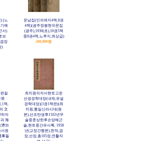
 (노
운남집(인의에지4책,8권
序:기해
4책)(광주정봉현의문집
근서)
(광주),1930(초),10권5책
주호보
중8권4책,노루지,최상급)
 겹장
200,000원
장)
책완질
최치원의저서현토고운
年癸
선생경학대장(내제;유설
,1책,
경학대장)(3권1책완)(최
의 文
치원,통일신라시대(원
망하자
본),선조탄생후1102년무
과 海
술중춘상한후손양해근
金濟와
술,현토중간유사록, 1958
죽서원
년(교정간행본),한적,겹
遺事들
장,선장,총105장,연활자