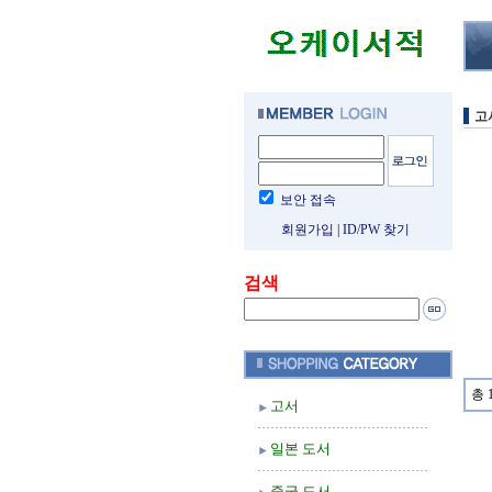
고
보안 접속
회원가입
|
ID/PW 찾기
검색
총 
고서
일본 도서
중국 도서