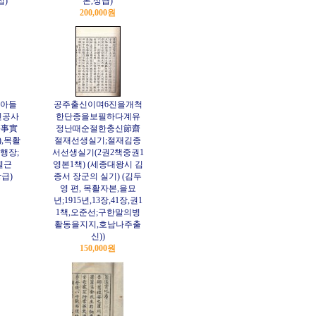
집)
본,상급)
200,000원
아들
공주출신이며6진을개척
신공사
한단종을보필하다계유
公事實
정난때순절한충신節齋
),목활
절재선생실기;절재김종
행장;
서선생실기(2권2책중권1
열근
영본1책) (세종대왕시 김
상급)
종서 장군의 실기) (김두
영 편, 목활자본,을묘
년;1915년,13장,41장,권1
1책,오준선;구한말의병
활동을지지,호남나주출
신))
150,000원