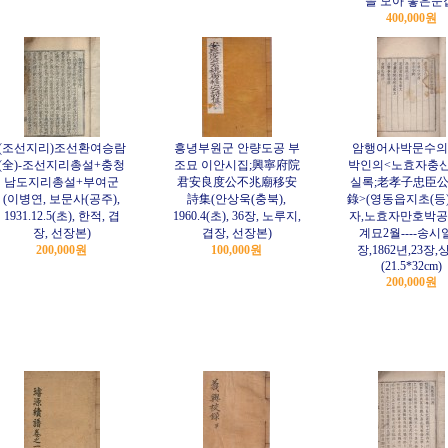
을 모아 놓은문
400,000원
(조선지리)조선환여승람
흥녕부원군 안량도공 부
암행어사박문수의
(全)-조선지리총설+충청
조묘 이안시집;興寧府院
박인의<노효자충
남도지리총설+부여군
君安良度公不兆廟移安
실록;老孝子忠臣
(이병연, 보문사(공주),
詩集(안상욱(충북),
錄>(영동읍지초(등
1931.12.5(초), 한적, 겹
1960.4(초), 36장, 노루지,
자,노효자만호박공
장, 선장본)
겹장, 선장본)
계묘2월----송시
200,000원
100,000원
장,1862년,23장,
(21.5*32cm)
200,000원