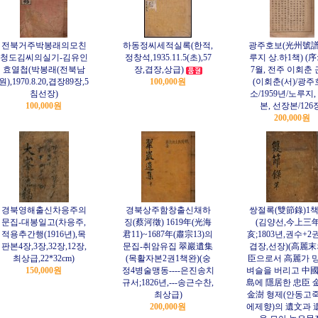
전북거주박봉래의모친
하동정씨세적실록(한적,
광주호보(光州號譜)
청도김씨의실기-김유인
정창석,1935.11.5(초),57
루지 상.하1책) (
효열첩(박봉래(전북남
장,겹장,상급)
7월, 전주 이회춘 
원),1970.8.20,겹장89장,5
100,000원
(이회춘(서)/광
침선장)
소/1959년/노루지,
100,000원
본, 선장본/126
200,000원
경북영해출신차응주의
경북상주함창출신채하
쌍절록(雙節錄)1
문집-대봉일고(차응주,
징(蔡河徵) 1619年(光海
(김양선,今上三
적용추간행(1916년),목
君11)~1687年(肅宗13)의
亥;1803년,권수+2권
판본4장,3장,32장,12장,
문집-취암유집 翠巖遺集
겹장,선장)(高麗末
최상급,22*32cm)
(목활자본2권1책완)(숭
臣으로서 高麗가 
150,000원
정4병술맹동----은진송치
벼슬을 버리고 中國
규서;1826년,---송근수찬,
島에 隱居한 忠臣 
최상급)
金澍 형제(안동고
200,000원
에제향)의 遺文과 