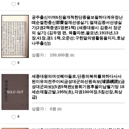
0
공주출신이며6진을개척한단종을보필하다계유정난
때순절한충신節齋절재선생실기;절재김종서선생실
기(2권2책중권1영본1책) (세종대왕시 김종서 장군
의 실기) (김두영 편, 목활자본,을묘년;1915년,13
장,41장,권1 1책,오준선;구한말의병활동을지지,호남
나주출신))
상품가 :
150,000원
(0)
0
세종대왕의여섯째아들로,단종의복위를꾀하다사사
된이유의전주이씨금성대군파선원속보(璿源續譜)(금
성대군파보)(5권5책완)(융희기원후을미납월기망 18
세손재철근발,1955(초),각권100여장,5침선장,최상
급)
상품가 :
0원
(0)
0