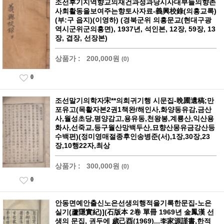
조선후기지역향교의재건과정과당시사대부들의향촌
사회활동을보여주는향토사자료-義興校錄(의흥교록)
(부:구 읍지)(이영하) (경북군위 의흥문교(현대구광
역시군위군의흥면), 1937년, 석인본, 12장, 59장, 13
장, 겹장, 선장본)
상품가 :
200,000원
(0)
0
조선말기의학자宋**의희귀기행 시문집-晩圃遺稿;만
포유고(목활자본2권1책완/해인사,화양동유감,금산
사,월성초당,평양감고,용유동,천왕봉,계룡산,익산용
화사,선죽교,등구월산망백두산,묘향산몽유금강산등
수백편)(정미영매절종후인송병준(서),1장,30장,23
장,10행22자,최상
상품가 :
300,000원
(0)
0
안동면예안출신노은선생의행적을기록한문집-노은
실기(蘆隱實紀)](石版本 2卷 單冊 1969년 金鳳漢 선
생의 문집, 권두에 歲己酉(1969)...李家源謹書,한적