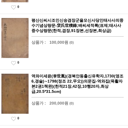
0
평산신씨시조인신숭겸장군을모신사당인태사사의중
수기념상량문-裵氏世積錄;배씨세적록(표제;태사사
중수상량문(한적,겹장,91장본,선장본,최상급)
상품가 :
100,000원
(0)
0
역와이세윤(李世胤)(경북안동출신유학자,1730(영조
6,경술)∼1798(정조 22,무오))의문집-역와집(목활자
본2권1책완)(한적21장,42장,10행20자,최상
급,20.5*31.5cm)
상품가 :
200,000원
(0)
0