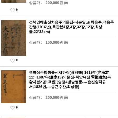
상품가 :
200,000원
(0)
0
경북영해출신차응주의문집-대봉일고(차응주,적용추
간행(1916년),목판본4장,3장,32장,12장,최상
급,22*32cm)
상품가 :
150,000원
(0)
0
경북상주함창출신채하징(蔡河徵) 1619年(光海君
11)~1687年(肅宗13)의문집-취암유집 翠巖遺集(목
활자본2권1책완)(숭정4병술맹동----은진송치규
서;1826년,---송근수찬,최상급)
상품가 :
200,000원
(0)
0