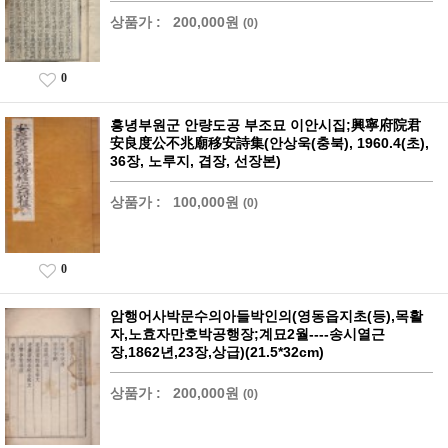
상품가 :
200,000원
(0)
0
흥녕부원군 안량도공 부조묘 이안시집;興寧府院君
安良度公不兆廟移安詩集(안상욱(충북), 1960.4(초),
36장, 노루지, 겹장, 선장본)
상품가 :
100,000원
(0)
0
암행어사박문수의아들박인의(영동읍지초(등),목활
자,노효자만호박공행장;계묘2월----송시열근
장,1862년,23장,상급)(21.5*32cm)
상품가 :
200,000원
(0)