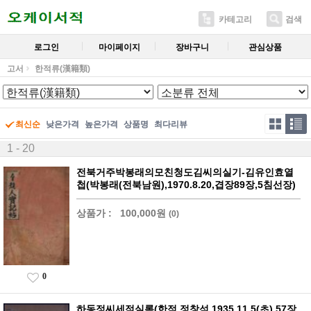
카테고리
검색
로그인
마이페이지
장바구니
관심상품
고서
한적류(漢籍類)
최신순
낮은가격
높은가격
상품명
최다리뷰
1 - 20
전북거주박봉래의모친청도김씨의실기-김유인효열
첩(박봉래(전북남원),1970.8.20,겹장89장,5침선장)
상품가 :
100,000원
(0)
0
하동정씨세적실록(한적,정창석,1935.11.5(초),57장,