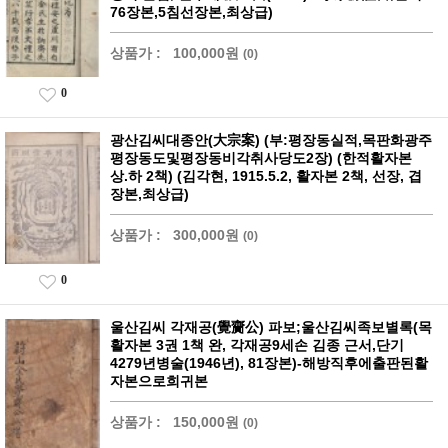
76장본,5침선장본,최상급)
상품가 :
100,000원
(0)
0
광산김씨대종안(大宗案) (부:평장동실적,목판화광주
평장동도및평장동비각취사당도2장) (한적활자본
상.하 2책) (김각현, 1915.5.2, 활자본 2책, 선장, 겹
장본,최상급)
상품가 :
300,000원
(0)
0
울산김씨 각재공(覺齎公) 파보;울산김씨족보별록(목
활자본 3권 1책 완, 각재공9세손 김종 근서,단기
4279년병술(1946년), 81장본)-해방직후에출판된활
자본으로희귀본
상품가 :
150,000원
(0)