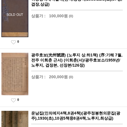
겹장,상급)
상품가 :
100,000원
(0)
0
광주호보(光州號譜) (노루지 상.하1책) (序:기해 7월,
전주 이회춘 근서) (이회춘(서)/광주호보소/1959년/
노루지, 겹장본, 선장본/126장)
상품가 :
200,000원
(0)
0
운남집(인의에지4책,8권4책)(광주정봉현의문집(광
주),1930(초),10권5책중8권4책,노루지,최상급)