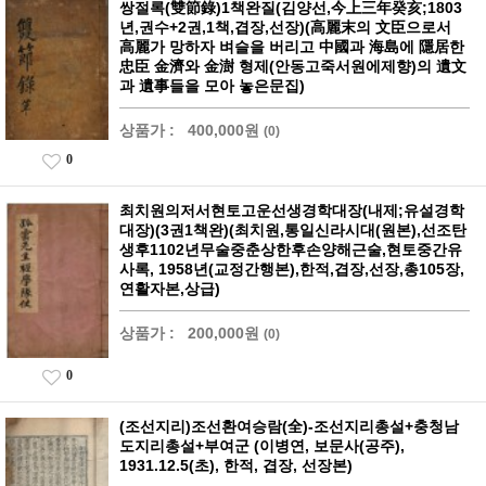
쌍절록(雙節錄)1책완질(김양선,今上三年癸亥;1803
년,권수+2권,1책,겹장,선장)(高麗末의 文臣으로서
高麗가 망하자 벼슬을 버리고 中國과 海島에 隱居한
忠臣 金濟와 金澍 형제(안동고죽서원에제향)의 遺文
과 遺事들을 모아 놓은문집)
상품가 :
400,000원
(0)
0
최치원의저서현토고운선생경학대장(내제;유설경학
대장)(3권1책완)(최치원,통일신라시대(원본),선조탄
생후1102년무술중춘상한후손양해근술,현토중간유
사록, 1958년(교정간행본),한적,겹장,선장,총105장,
연활자본,상급)
상품가 :
200,000원
(0)
0
(조선지리)조선환여승람(全)-조선지리총설+충청남
도지리총설+부여군 (이병연, 보문사(공주),
1931.12.5(초), 한적, 겹장, 선장본)