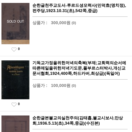
순한글천주교도서-루르드셩모력사(민덕효(명치정),
펀주당,1923.10.31(초),542쪽,중급)
상품가 :
300,000원
(0)
0
기독교가정을위한저녁의축복(부제;교회력의순서에
따른매일을위한저녁기도문,폴부르스터박사,개신교
문서협회,1924,400쪽,하드카버,최상급)(독일어)
상품가 :
100,000원
(0)
0
순한글본불교의실천주의(김태흡,불교시보사,만상
회,1936.5.13(초),34쪽,중급)(수진본)