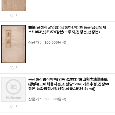
0
靈籖(관성제군영참)(상중하1책)(최동근/금강인쇄
소/1953년(초)/74장본/노루지,겹장본,선장본)
상품가 :
100,000원
(0)
0
몽산화상법어약록(언해)(1993)(蒙山和尙法語略錄
(諺解)(고어체등사본,조선말~20세기초추정,겹장59
장본,능화장정,4침선장,상급,19*26.5cm)))
상품가 :
500,000원
(0)
0