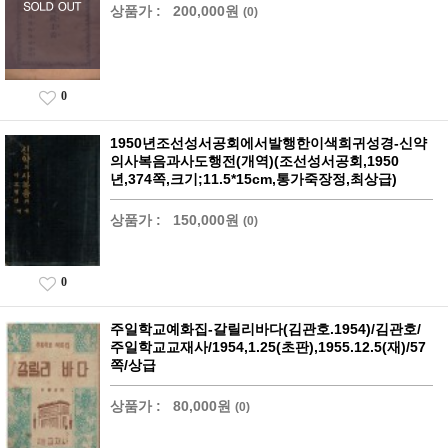
상품가 :
200,000원
(0)
0
1950년조선성서공회에서발행한이색희귀성경-신약
의사복음과사도행전(개역)(조선성서공회,1950
년,374쪽,크기;11.5*15cm,통가죽장정,최상급)
상품가 :
150,000원
(0)
0
주일학교예화집-갈릴리바다(김관호.1954)/김관호/
주일학교교재사/1954,1.25(초판),1955.12.5(재)/57
쪽/상급
상품가 :
80,000원
(0)