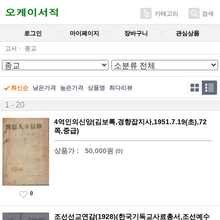
카테고리
검색
로그인
마이페이지
장바구니
관심상품
고서
종교
최신순
낮은가격
높은가격
상품명
최다리뷰
1 - 20
4억인의신앙(김보록,경향잡지사,1951.7.19(초),72
쪽,중급)
상품가 :
50,000원
(0)
0
조선선교연감(1928)(한국기독교사료총서,조선예수