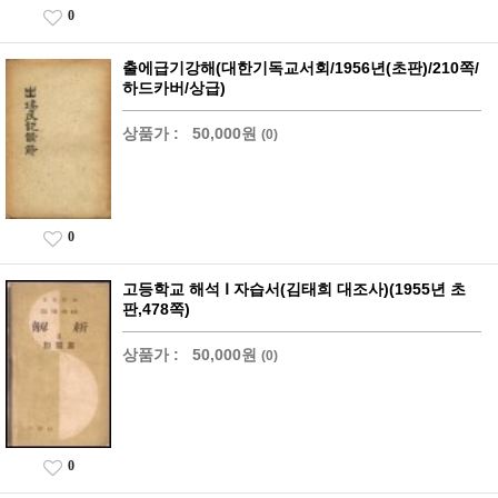
0
출에급기강해(대한기독교서회/1956년(초판)/210쪽/
하드카버/상급)
상품가 :
50,000원
(0)
0
고등학교 해석 Ⅰ 자습서(김태희 대조사)(1955년 초
판,478쪽)
상품가 :
50,000원
(0)
0