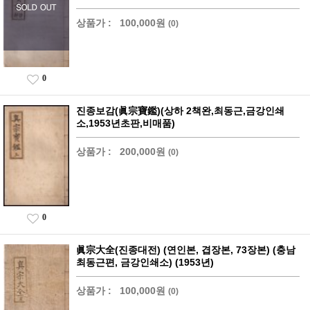
상품가 :
100,000원
(0)
0
진종보감(眞宗寶鑑)(상하 2책완,최동근,금강인쇄
소,1953년초판,비매품)
상품가 :
200,000원
(0)
0
眞宗大全(진종대전) (연인본, 겹장본, 73장본) (충남
최동근편, 금강인쇄소) (1953년)
상품가 :
100,000원
(0)