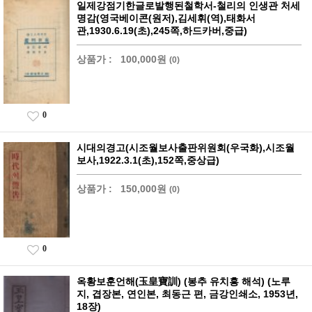
일제강점기한글로발행된철학서-철리의 인생관 처세
명감(영국베이콘(원저),김세휘(역),태화서
관,1930.6.19(초),245쪽,하드카버,중급)
상품가 :
100,000원
(0)
0
시대의경고(시조월보사출판위원회(우국화),시조월
보사,1922.3.1(초),152쪽,중상급)
상품가 :
150,000원
(0)
0
옥황보훈언해(玉皇寶訓) (봉추 유치흥 해석) (노루
지, 겹장본, 연인본, 최동근 편, 금강인쇄소, 1953년,
18장)