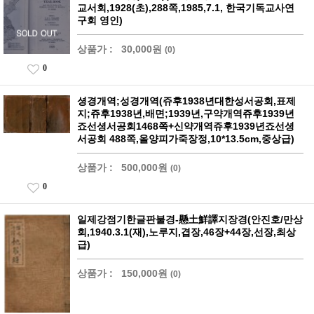
교서회,1928(초),288쪽,1985,7.1, 한국기독교사연
구회 영인)
상품가 :
30,000원
(0)
0
셩경개역;성경개역(쥬후1938년대한성서공회,표제
지;쥬후1938년,배면;1939년,구약개역쥬후1939년
죠선셩서공회1468쪽+신약개역쥬후1939년죠선셩
서공회 488쪽,올양피가죽장정,10*13.5cm,중상급)
상품가 :
500,000원
(0)
0
일제강점기한글판불경-懸土鮮譯지장경(안진호/만상
회,1940.3.1(재),노루지,겹장,46장+44장,선장,최상
급)
상품가 :
150,000원
(0)