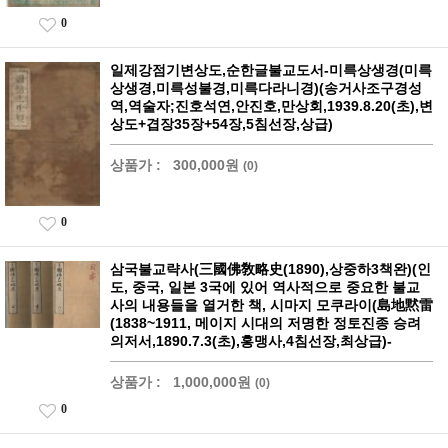
0
일제강점기변상도,순한글불교도서-미륵상생경(미륵
상생경,미륵성불경,미륵다라니경)(송거사조구경성
역,역술자;진호석연,안진호,만상회,1939.8.20(초),변
상도+겹장35장+54장,5침선장,상급)
상품가 :
300,000원
(0)
0
삼국불교략사(三國佛敎略史(1890),상중하3책완)(인
도, 중국, 일본 3국에 있어 역사적으로 중요한 불교
사의 내용들을 열거한 책, 시마지 모쿠라이(島地黙雷
(1838~1911, 메이지 시대의 저명한 정토진종 승려
의저서,1890.7.3(초),홍맹사,4침선장,최상급)-
상품가 :
1,000,000원
(0)
0