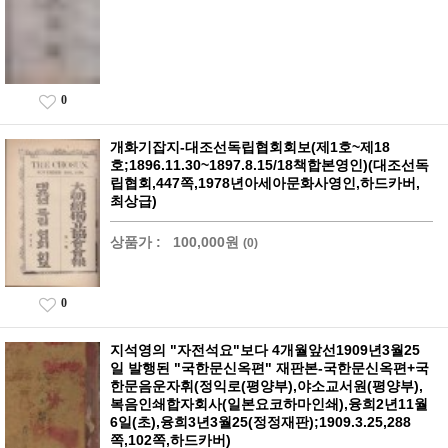
0
개화기잡지-대조선독립협회회보(제1호~제18
호;1896.11.30~1897.8.15/18책합본영인)(대조선독
립협회,447쪽,1978년아세아문화사영인,하드카버,
최상급)
상품가 :
100,000원
(0)
0
지석영의 "자전석요"보다 4개월앞선1909년3월25
일 발행된 "국한문신옥편" 재판본-국한문신옥편+국
한문음운자휘(정익로(평양부),야소교서원(평양부),
복음인쇄합자회사(일본요코하마인쇄),융희2년11월
6일(초),융희3년3월25(정정재판);1909.3.25,288
쪽,102쪽,하드카버)