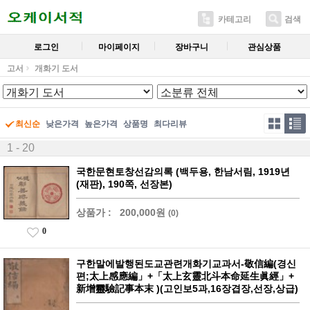
카테고리
검색
로그인
마이페이지
장바구니
관심상품
고서
개화기 도서
최신순
낮은가격
높은가격
상품명
최다리뷰
1 - 20
국한문현토창선감의록 (백두용, 한남서림, 1919년
(재판), 190쪽, 선장본)
상품가 :
200,000원
(0)
0
구한말에발행된도교관련개화기교과서-敬信編(경신
편;太上感應編」+「太上玄靈北斗本命延生眞經」+
新增靈驗記事本末 )(고인보5과,16장겹장,선장,상급)