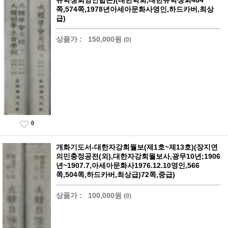
유학생회영인합본)(대한학회,대한유학생회484
쪽,574쪽,1978년아세아문화사영인,하드카버,최상
급)
상품가 :
150,000원
(0)
0
개화기도서-대한자강회월보(제1호~제13호)(장지연
의민충정공전(외),대한자강회월보사,광무10년;1906
년~1907.7,아세아문화사1976.12.10영인,566
쪽,504쪽,하드카버,최상급)72쪽,중급)
상품가 :
100,000원
(0)