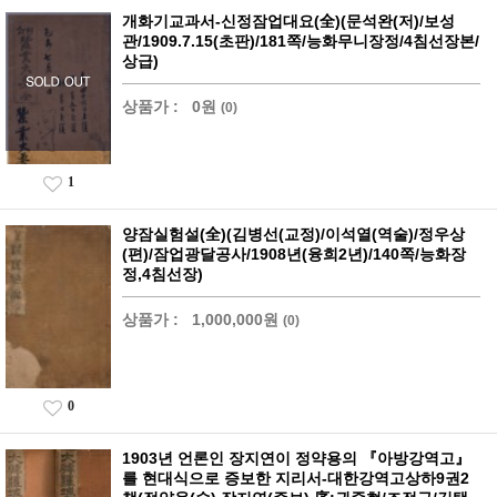
개화기교과서-신정잠업대요(全)(문석완(저)/보성
관/1909.7.15(초판)/181쪽/능화무니장정/4침선장본/
상급)
상품가 :
0원
(0)
1
양잠실험설(全)(김병선(교정)/이석열(역술)/정우상
(편)/잠업광달공사/1908년(융희2년)/140쪽/능화장
정,4침선장)
상품가 :
1,000,000원
(0)
0
1903년 언론인 장지연이 정약용의 『아방강역고』
를 현대식으로 증보한 지리서-대한강역고상하9권2