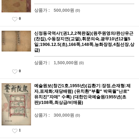
상품가 :
500,000원
(0)
0
신정동국역사'(권1,2,2책완질)(원주원영의/완산유근
(찬집),수동장지연(교열),휘문의숙,광무10년12월5
일;1906.12.5(초),166쪽,148쪽,능화장정,4침선장,상
급)
상품가 :
1,500,000원
(0)
0
예술원보(창간1호,1955년)(김환기:장정,손재형:제
자,표제화;재당배렴) (유치환"부활" 박목월"난로"
유치진"자매" 수록) (대한민국예술원/1955년(초
판)/108쪽,최상급/비매품)
상품가 :
300,000원
(0)
1