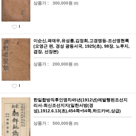
상품가 :
300,000원
(0)
1
이순신,곽재우,유성룡,김정희,고경명등-조선명현록
(오영근 편, 경성 광동서국, 1925(초), 98장, 노루지,
겹장, 선장본)
상품가 :
200,000원
(0)
1
한일합방직후인명치45년(1912년)에발행된조선지
리서-최신조선지지(일한서방(경
성),1912.6.13(초),454쪽+54쪽,하드카버,상급)
상품가 :
500,000원
(0)