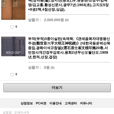
책(정약용(술),장지연(증보),序;권중현/조정구/김택
영/김교홍,황성신문사,광무7년;1903(초),고지도5장
+9권2책,4침선장,상급),
상품가 :
2,000,000원
(0)
0
부작(부적)3종이실린(속제목;《관세음육자대명왕신
주경(觀世音六字大明王神呪經)》(대한국동운박선묵
증집,광화이석규참열)(雲石居士崔文植印施20卷,서
빈정사개간장우감로사,융희2년무신오월단오;1908
년,한적,선장,겹장)
상품가 :
0원
(0)
0
더보기
상점정보
PC버젼
이용안내
고객센터
커뮤니티
상호명 : 오케이서적