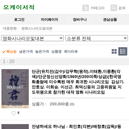
카테고리
검색
로그인
마이페이지
장바구니
관심상품
대중문화
영화시나리오및대본
최신순
낮은가격
높은가격
상품명
최다리뷰
1 - 20
단군(유치진(감수)/강무학(원작),이태환,이종환(각
색)/단군정신선양회/1969년/200여쪽/상급)(한국영
화총람에 미수록된 매우 희귀한 시나리오임 김상기.
안호상. 이희승. 이선근. 최덕신등의 고증위원및 지
도위원으로 참가한 대작 영화 시나리오임
상품가 :
200,000원
(0)
0
안녕하세요 하나님 - 최인호(각본)/배창호(감독)/동