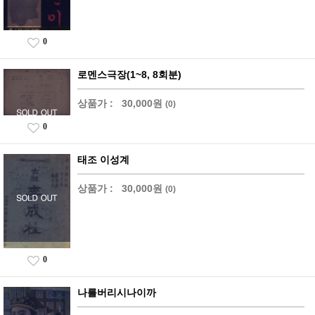
0
로멘스극장(1~8, 8회분)
상품가 :
30,000원
(0)
0
태조 이성계
상품가 :
30,000원
(0)
0
나를버리시나이까