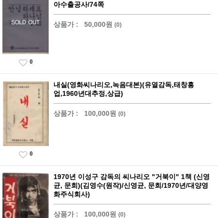
아수출공사/74쪽
상품가 :
50,000원
(0)
0
내실(영화씨나리오,녹음대본)(유열감독,태창흥
업,1960년대추정,상급)
상품가 :
100,000원
(0)
0
1970년 이성구 감독의 씨나리오 "거북이" 1책 (신영
균, 문희)(김영수(원작)/신영균, 문희/1970년/대양영
화주식회사)
상품가 :
100,000원
(0)