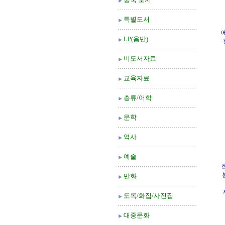
특별도서
LP(음반)
비도서자료
교육자료
총류/어학
문학
역사
예술
만화
도록/화집/사진집
대중문화