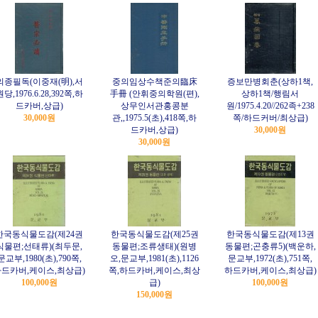
의종필독(이중재(明),서
중의임상수책준의臨床
증보만병회춘(상하1책,
당,1976.6.28,392쪽,하
手冊 (안휘중의학원(편),
상하1책/행림서
드카버,상급)
상무인서관홍콩분
원/1975.4.20//262족+238
30,000원
관,,1975.5(초),418쪽,하
쪽/하드커버/최상급)
드카버,상급)
30,000원
30,000원
한국동식물도감(제24권
한국동식물도감(제25권
한국동식물도감(제13권
식물편;선태류)(최두문,
동물편;조류생태)(원병
동물편;곤충류5)(백운하,
문교부,1980(초),790쪽,
오,문교부,1981(초),1126
문교부,1972(초),751쪽,
드카버,케이스,최상급)
쪽,하드카버,케이스,최상
하드카버,케이스,최상급)
100,000원
급)
100,000원
150,000원