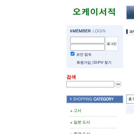
과
보안 접속
회원가입
|
ID/PW 찾기
검색
총 
고서
일본 도서
중국 도서