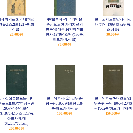
에세이의료한국사(허정,
手指(수지)의 14기맥을
한국고지도발달사(이상
한울,1992(초),217쪽,최
중심으로한 자기치료의
태,혜안,1999(초),264쪽,
상급)
연구(유태우,음양맥진출
최상급)
20,000원
판사,1979년초판)(176쪽,
30,000원
하드카버,상급)
30,000원
한국산접류분포도(나비
한국의학사(全)/김두종/
한국의학문화대연표/김
분포도)(300부한정판중
탐구당/1966년(초판)/584
두종/탐구당/1966.4.20(초
296)(석주명,보진
쪽/하드카버/상급
판)/652쪽/하드카버/새책
재,1973.4.15(초),517쪽,
100,000원
150,000원
하드카버,대
형;20.5*30.5cm)
200,000원