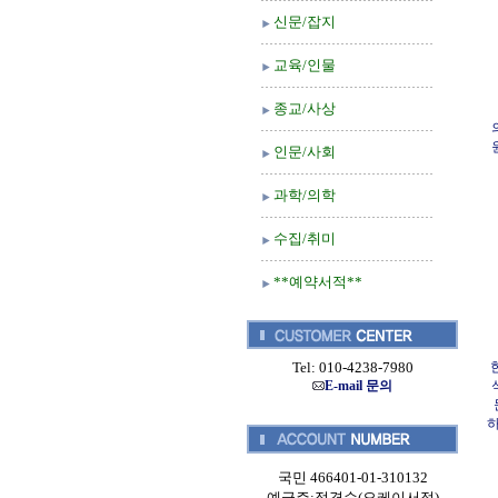
신문/잡지
교육/인물
종교/사상
원
인문/사회
과학/의학
수집/취미
**예약서적**
Tel: 010-4238-7980
E-mail 문의
하
국민 466401-01-310132
예금주:정경순(오케이서적)