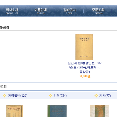
학/의학
진단과 한악(정민현,1982
년(초),193쪽,하드커버,
중상급)
30,000원
931건
과학일반(120)
의학(734)
기타(77)