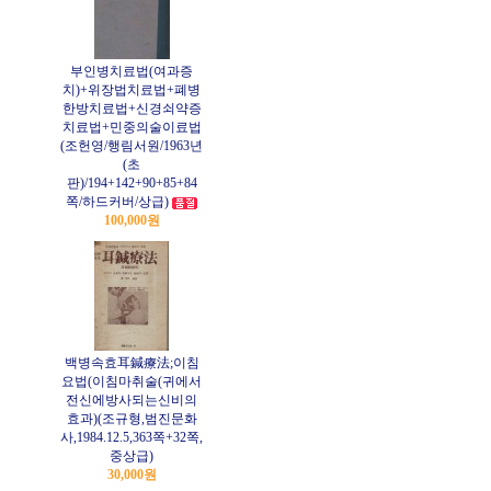
부인병치료법(여과증
치)+위장법치료법+폐병
한방치료법+신경쇠약증
치료법+민중의술이료법
(조헌영/행림서원/1963년
(초
판)/194+142+90+85+84
쪽/하드커버/상급)
100,000원
백병속효耳鍼療法;이침
요법(이침마취술(귀에서
전신에방사되는신비의
효과)(조규형,범진문화
사,1984.12.5,363쪽+32쪽,
중상급)
30,000원