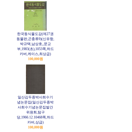
한국동식물도감(제27권
동물편;곤충류9)(신유항,
박규택,남상호,,문교
부,1983(초),1053쪽,하드
카버,케이스,최상급)
100,000원
일산김두종박사희수기
념논문집(일산김두종박
사희수기념논문집발간
위원회,탐구
당,1966.12.10468쪽,하드
카버,상급)
100,000원