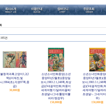
화
1195건
불청객과흑고양이1,2(2
소년소녀만화중앙(소년
소년소녀만화중앙
책)(이재진,빛
중앙83년2월호)(중앙일
중앙83년3월호)(
나,1984(초),각권97쪽,중
보사,1983.2.1,248쪽,최상
보사,1983.3.1,24
급)
급)(5대걸작만화;허풍이
급)(5대걸작만화;
30,000원
세계여행기/달려라꼴찌/
세계여행기/달려라
초생달나그네/롤랑의뿔
초생달ㄴ그네/이티
피리/쌍검무)
무)
150,000원
150,000원