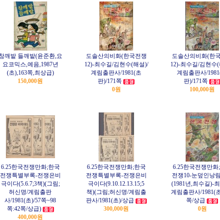
참깨밭 들깨밭(윤준환,요
도솔산의비화(한국전쟁
도솔산의비화(한
요코믹스,예음,1987년
12)-최수길/김현수(해설)/
12)-최수길/김현수(
(초),163쪽,최상급)
계림출판사/1981(초
계림출판사/1981
150,000원
판)/171쪽
판)/171쪽
0원
100,000원
6.25한국전쟁만화;한국
6.25한국전쟁만화;한국
6.25한국전쟁만화
전쟁특별부록-전쟁은비
전쟁특별부록-전쟁은비
전쟁10-눈덮인낭
극이다(5.6.7;3책)(그림;
극이다(9.10.12.13.15;5
(1981년,최수길)-
허신명/계림출판
책)(그림;허신명/계림출
계림출판사/1981(초)
사/1981(초)/57쪽~98
판사/1981(초)/상급
쪽/상급
쪽:42쪽/상급)
300,000원
0원
400,000원