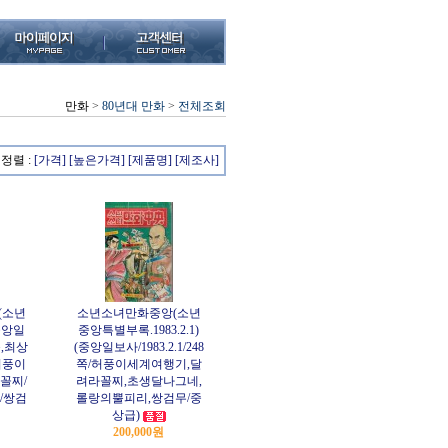
만화
>
80년대 만화
>
전체조회
정렬 :
[가격]
[높은가격]
[제품명]
[제조사]
(소년
소년소녀만화중앙(소년
중앙일
중앙특별부록.1983.2.1)
8쪽,최상
(중앙일보사/1983.2.1/248
허풍이
쪽/허풍이세계여행기,달
꼴찌/
려라꼴찌,초생달나그네,
/쌍검
롤랑의뿔피리,쌍검무/중
상급)
200,000원