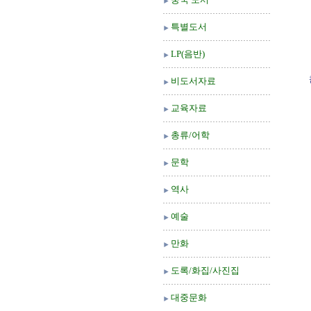
특별도서
LP(음반)
비도서자료
교육자료
총류/어학
문학
역사
예술
만화
도록/화집/사진집
대중문화