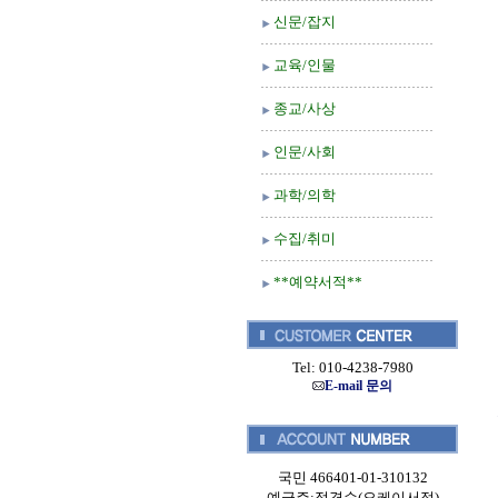
신문/잡지
교육/인물
종교/사상
인문/사회
과학/의학
수집/취미
**예약서적**
Tel: 010-4238-7980
E-mail 문의
국민 466401-01-310132
예금주:정경순(오케이서적)