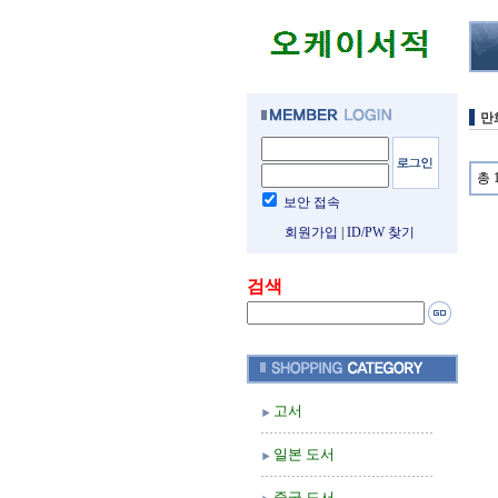
만
총 
보안 접속
회원가입
|
ID/PW 찾기
검색
고서
일본 도서
중국 도서