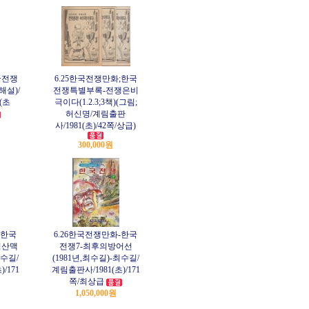
국전쟁
6.25한국전쟁만화;한국
해설)/
전쟁특별부록-전쟁은비
(초
극이다(1.2.3;3책)(그림;
허신명/계림출판
사/1981(초)/42쪽/상급)
300,000원
;한국
6.26한국전쟁만화-한국
림산맥
전쟁7-최후의방어선
최수길/
(1981년,최수길)-최수길/
/171
계림출판사/1981(초)/171
쪽/최상급
1,050,000원