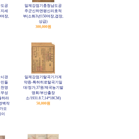
남도공
일제강점기충청남도공
리지세
주군신하면평신리호적
0여장,
부(소화3년150여장,겹장,
상급)
300,000원
당시경
일제강점기탈곡기가계
류민들
약증-특허히로탈곡기일
인천영
대/정가;37원/제국농기발
외무성
명회/부산출장
출하라
소/1931.8.7,14*18CM)
경백작
50,000원
가오
2페이