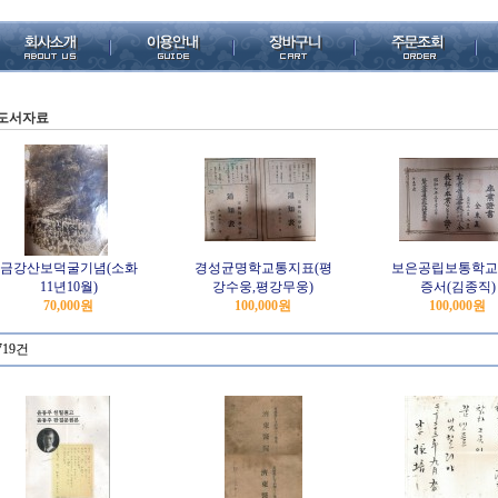
도서자료
금강산보덕굴기념(소화
경성균명학교통지표(평
보은공립보통학교
11년10월)
강수웅,평강무웅)
증서(김종직)
70,000원
100,000원
100,000원
719건