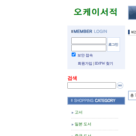
비
보안 접속
회원가입
|
ID/PW 찾기
검색
총 
고서
일본 도서
중국 도서