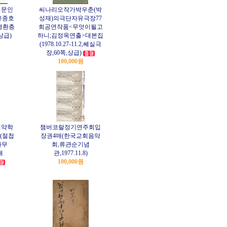
념문인
씨나리오작가박우춘(박
유종호
성재)의극단자유극장77
영환충
회공연작품<무엇이될고
상급)
하니;김정옥연출>대본집
(1978.10.27-11.2,쎄실극
장,60쪽,상급)
100,000원
선약학
챔버코랄정기연주회입
(절첩
장권4매(한국교회음악
사무
회,류관순기념
개
관,1977.11.8)
100,000원