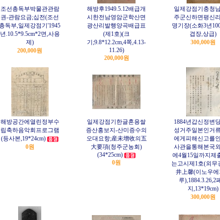
조선총독부박물관관람
해방후1949.5.12배급개
일제강점기충청
권-관람요금;십전(조선
시한전남영암군학산면
주군신하면평신
총독부,일제강점기'1945
광산리발행양곡배급표
명기장(소화3년10
년.10.5*9.5cm*2면,사용
(제1호)(크
겹장,상급)
제)
기;9.8*12.2cm,4쪽,4.13-
300,000원
11.26)
200,000원
200,000원
해방공간에열린정부수
일제강점기한글혼용쌀
1884년갑신정변
립축하음악회프로그램
증산홍보지-산미증수의
성거주일본인거
(등사본,19*24cm)
오대요항;産未增收의五
에게피해신고를
0원
大要項(청주군농회)
사관을통해본국
(34*25cm)
에4월15일까지제
0원
는고시제1호(외무
井上馨(이노우에
루),1884.3.26,
지,13*19cm)
300,000원