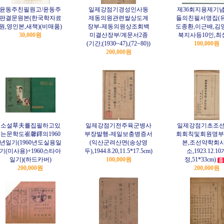
윤동주친필원고/윤동주
일제강점기경성인사동
제36회지용제기
판결문원본(한국학자료
제동의원관련쌀상도계
들의친필서명집(
원,영인본,새책)(비매품)
장부-제동의원상조회백
도종환,이근배,김
30,000원
미결산장부/계문서2종
북지사등10인,최
(기간;(1930~47),(72~80))
100,000원
200,000원
소설草夫를집필하고있
일제강점기전주육군병사
일제강점기초조
는문학도崔馨鐸의1960
부장발행-제일보충병증서
회회칙및회원명부
년일기(1960년도실용일
(익산군려산면(송상영
본,조선약학회
기(미사용)+1960스타아
두),1944.8.20,11.5*17.5cm)
소,1923.12.10
일기)(하드카버)
100,000원
정,51*33cm)
200,000원
200,000원