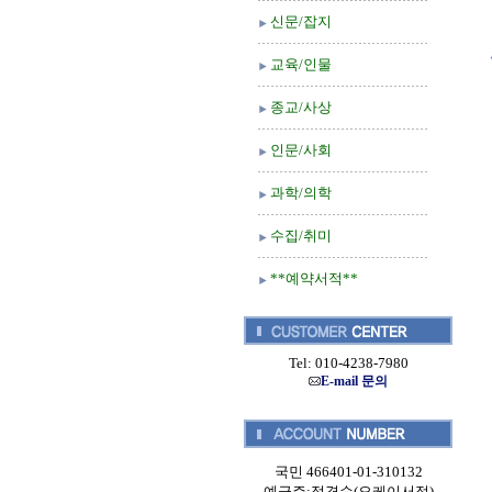
신문/잡지
교육/인물
종교/사상
인문/사회
과학/의학
수집/취미
**예약서적**
Tel: 010-4238-7980
E-mail 문의
국민 466401-01-310132
예금주:정경순(오케이서적)