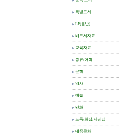
특별도서
LP(음반)
비도서자료
교육자료
총류/어학
문학
역사
예술
만화
도록/화집/사진집
대중문화