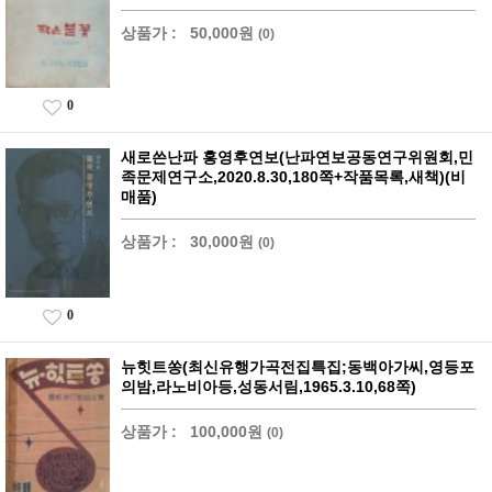
상품가 :
50,000원
(0)
0
새로쓴난파 홍영후연보(난파연보공동연구위원회,민
족문제연구소,2020.8.30,180쪽+작품목록,새책)(비
매품)
상품가 :
30,000원
(0)
0
뉴힛트쏭(최신유행가곡전집특집;동백아가씨,영등포
의밤,라노비아등,성동서림,1965.3.10,68쪽)
상품가 :
100,000원
(0)