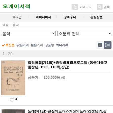
카테고리
검색
로그인
마이페이지
장바구니
관심상품
예술
음악
최신순
낮은가격
높은가격
상품명
최다리뷰
1 - 20
합창곡집(제1집)+중창발표회프로그램 (동국대불교
합창단, 1985, 118쪽,상급)
상품가 :
100,000원
(0)
0
노래(제1권)-진실의노래와거짓의노래(김창남외,실