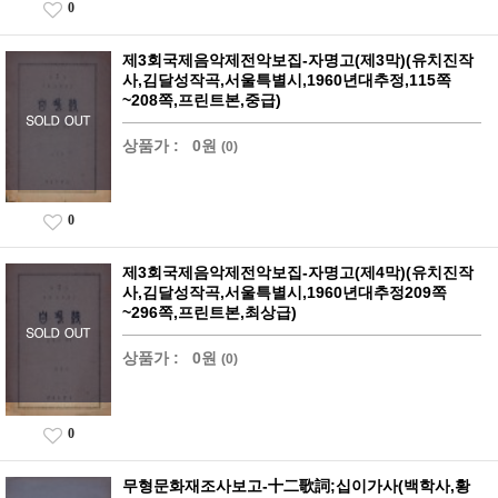
0
제3회국제음악제전악보집-자명고(제3막)(유치진작
사,김달성작곡,서울특별시,1960년대추정,115쪽
~208쪽,프린트본,중급)
상품가 :
0원
(0)
0
제3회국제음악제전악보집-자명고(제4막)(유치진작
사,김달성작곡,서울특별시,1960년대추정209쪽
~296쪽,프린트본,최상급)
상품가 :
0원
(0)
0
무형문화재조사보고-十二歌詞;십이가사(백학사,황