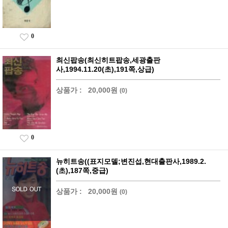
0
최신팝송(최신히트팝송,세광출판
사,1994.11.20(초),191쪽,상급)
상품가 :
20,000원
(0)
0
뉴히트송((표지모델;변진섭,현대출판사,1989.2.
(초),187쪽,중급)
상품가 :
20,000원
(0)