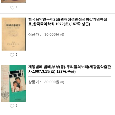
0
한국음악연구제2집(관재성경린선생회갑기념특집
호,한국국악학회,1972(초),157쪽,상급)
상품가 :
30,000원
(0)
0
개똥벌레,밤배,부부(등)-우리들의노래(세광음악출판
사,1987.3.15(초),127쪽,중급)
상품가 :
30,000원
(0)
0