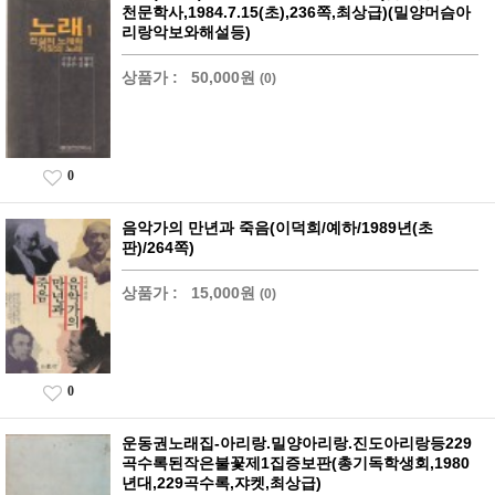
천문학사,1984.7.15(초),236쪽,최상급)(밀양머슴아
리랑악보와해설등)
상품가 :
50,000원
(0)
0
음악가의 만년과 죽음(이덕희/예하/1989년(초
판)/264쪽)
상품가 :
15,000원
(0)
0
운동권노래집-아리랑.밀양아리랑.진도아리랑등229
곡수록된작은불꽃제1집증보판(총기독학생회,1980
년대,229곡수록,쟈켓,최상급)