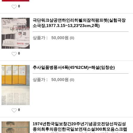
0
극단워크샾공연하인리히뵐의잠적팜프렛(실험극장
소극장,1977.3.15~13,23*23cm,2쪽)
상품가 :
50,000원
(0)
0
추사일품병풍서4폭(45*62CM)+해설(임창순)
상품가 :
50,000원
(0)
0
1974년한국일보창간20주년기념공모전당선작김성
종의최후의증인한국일보연재소설300회모음스크랩