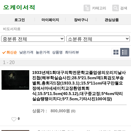
카테고리
검색
로그인
마이페이지
장바구니
관심상품
비도서자료
최신순
낮은가격
높은가격
상품명
최다리뷰
1 - 20
1933년제1회대구의학전문학교졸업생의오리지날사
진첩(해부학실습사진;28.5*21.5cm/제1회검도부송
별회,총회각1장(1933.3.1);15.5*11cm/대구만월요
정에서마네세이치교장환영회회
식;15.5*11.5cm(40.5.12),대구중교정;5*4cm/약리
실습땡땡이치다;5*7.5cm,기타사진100여장)
상품가 :
800,000원
(0)
0