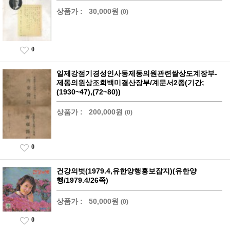
상품가 :
30,000원
(0)
0
일제강점기경성인사동제동의원관련쌀상도계장부-
제동의원상조회백미결산장부/계문서2종(기간;
(1930~47),(72~80))
상품가 :
200,000원
(0)
0
건강의벗(1979.4,유한양행홍보잡지)(유한양
행/1979.4/26쪽)
상품가 :
50,000원
(0)
0