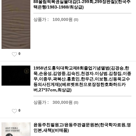
88올림픽복권실물대감(1-299회,299장완질)(한국주
택은행/1983-1988/최상급)
상품가 :
100,000원
(0)
0
1958년도홍익대학교제8회졸업기념앨범(김경승,한
묵,손응성,김영중,김숙진,천경자.이상범.김창집,이종
무,이종우,곽복산.홍효민,한우근,이보형,신동욱교수
등의사진게재)(베르벳트천으로장정한호화하드카
버,27*37cm,최상급)
상품가 :
300,000원
(0)
0
윤동주친필원고/윤동주판결문원본(한국학자료원,영
인본,새책)(비매품)