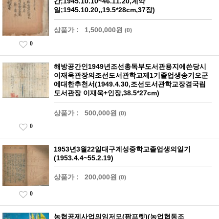
간;1945.10.10~46.11.20,계약
일;1945.10.20,,19.5*28cm,37장)
상품가 :
1,500,000원
(0)
0
해방공간인1949년조선총독부도서관용지에쓴당시
이재욱관장의조선도서관학교제1기졸업생송기오군
에대한추천서(1949.4.30,조선도서관학교장겸국립
도서관장 이재욱+인장,38.5*27cm)
상품가 :
500,000원
(0)
0
1953년3월22일대구계성중학교졸업생의일기
(1953.4.4~55.2.19)
상품가 :
200,000원
(0)
0
농협공제사업의임저모(팜프렛)(농업협동조