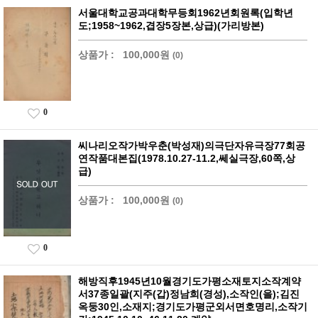
서울대학교공과대학무등회1962년회원록(입학년
도;1958~1962,겹장5장본,상급)(가리방본)
상품가 :
100,000원
(0)
0
씨나리오작가박우춘(박성재)의극단자유극장77회공
연작품대본집(1978.10.27-11.2,쎄실극장,60쪽,상
급)
상품가 :
100,000원
(0)
0
해방직후1945년10월경기도가평소재토지소작계약
서37종일괄(지주(갑)정남희(경성),소작인(을);김진
옥둥30인,소재지;경기도가평군외서면호명리,소작기