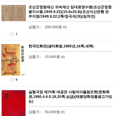
조선군정청재산 귀속재산 임대료영수증(조선군정청
용지사용,1949.9.22)(15.8x23.8)(조선식산은행 전
주지점/1949.9.22,2쪽/정극석(외)(임차인)
상품가 :
200,000원
(0)
1
한국민화전(샘터화랑,1985년,16쪽,새책)
상품가 :
15,000원
(0)
0
실험극장 제70회 대공연 사람의아들팜프렛(문화회
관,1980.4.4-5.18,20쪽,상급)(태평양화장품광고가있
는)
상품가 :
50,000원
(0)