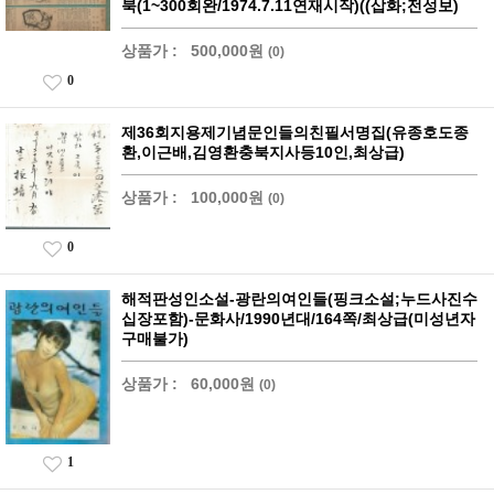
북(1~300회완/1974.7.11연재시작)((삽화;전성보)
상품가 :
500,000원
(0)
0
제36회지용제기념문인들의친필서명집(유종호도종
환,이근배,김영환충북지사등10인,최상급)
상품가 :
100,000원
(0)
0
해적판성인소설-광란의여인들(핑크소설;누드사진수
십장포함)-문화사/1990년대/164쪽/최상급(미성년자
구매불가)
상품가 :
60,000원
(0)
1