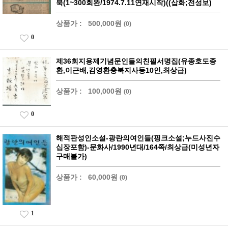
북(1~300회완/1974.7.11연재시작)((삽화;전성보)
상품가 :
500,000원
(0)
0
제36회지용제기념문인들의친필서명집(유종호도종
환,이근배,김영환충북지사등10인,최상급)
상품가 :
100,000원
(0)
0
해적판성인소설-광란의여인들(핑크소설;누드사진수
십장포함)-문화사/1990년대/164쪽/최상급(미성년자
구매불가)
상품가 :
60,000원
(0)
1