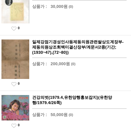
상품가 :
30,000원
(0)
0
일제강점기경성인사동제동의원관련쌀상도계장부-
제동의원상조회백미결산장부/계문서2종(기간;
(1930~47),(72~80))
상품가 :
200,000원
(0)
0
건강의벗(1979.4,유한양행홍보잡지)(유한양
행/1979.4/26쪽)
상품가 :
50,000원
(0)
0