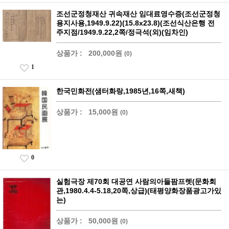
조선군정청재산 귀속재산 임대료영수증(조선군정청
용지사용,1949.9.22)(15.8x23.8)(조선식산은행 전
주지점/1949.9.22,2쪽/정극석(외)(임차인)
상품가 :
200,000원
(0)
1
한국민화전(샘터화랑,1985년,16쪽,새책)
상품가 :
15,000원
(0)
0
실험극장 제70회 대공연 사람의아들팜프렛(문화회
관,1980.4.4-5.18,20쪽,상급)(태평양화장품광고가있
는)
상품가 :
50,000원
(0)