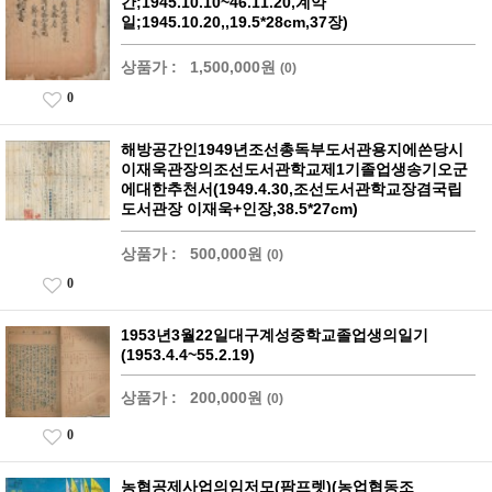
간;1945.10.10~46.11.20,계약
일;1945.10.20,,19.5*28cm,37장)
상품가 :
1,500,000원
(0)
0
해방공간인1949년조선총독부도서관용지에쓴당시
이재욱관장의조선도서관학교제1기졸업생송기오군
에대한추천서(1949.4.30,조선도서관학교장겸국립
도서관장 이재욱+인장,38.5*27cm)
상품가 :
500,000원
(0)
0
1953년3월22일대구계성중학교졸업생의일기
(1953.4.4~55.2.19)
상품가 :
200,000원
(0)
0
농협공제사업의임저모(팜프렛)(농업협동조