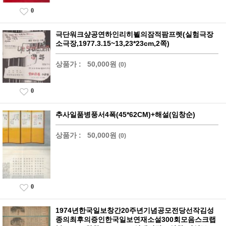
0
극단워크샾공연하인리히뵐의잠적팜프렛(실험극장
소극장,1977.3.15~13,23*23cm,2쪽)
상품가 :
50,000원
(0)
0
추사일품병풍서4폭(45*62CM)+해설(임창순)
상품가 :
50,000원
(0)
0
1974년한국일보창간20주년기념공모전당선작김성
종의최후의증인한국일보연재소설300회모음스크랩