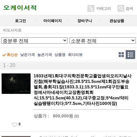
카테고리
검색
로그인
마이페이지
장바구니
관심상품
비도서자료
최신순
낮은가격
높은가격
상품명
최다리뷰
1 - 20
1933년제1회대구의학전문학교졸업생의오리지날사
진첩(해부학실습사진;28.5*21.5cm/제1회검도부송
별회,총회각1장(1933.3.1);15.5*11cm/대구만월요
정에서마네세이치교장환영회회
식;15.5*11.5cm(40.5.12),대구중교정;5*4cm/약리
실습땡땡이치다;5*7.5cm,기타사진100여장)
상품가 :
800,000원
(0)
0