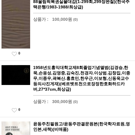
88올림픽복권실물대감(1-299회,299장완질)(한국주
택은행/1983-1988/최상급)
상품가 :
100,000원
(0)
0
1958년도홍익대학교제8회졸업기념앨범(김경승,한
묵,손응성,김영중,김숙진,천경자.이상범.김창집,이종
무,이종우,곽복산.홍효민,한우근,이보형,신동욱교수
등의사진게재)(베르벳트천으로장정한호화하드카
버,27*37cm,최상급)
상품가 :
300,000원
(0)
0
윤동주친필원고/윤동주판결문원본(한국학자료원,영
인본,새책)(비매품)