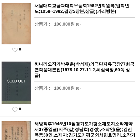
서울대학교공과대학무등회1962년회원록(입학년
도;1958~1962,겹장5장본,상급)(가리방본)
상품가 :
100,000원
(0)
0
씨나리오작가박우춘(박성재)의극단자유극장77회공
연작품대본집(1978.10.27-11.2,쎄실극장,60쪽,상
급)
상품가 :
100,000원
(0)
0
해방직후1945년10월경기도가평소재토지소작계약
서37종일괄(지주(갑)정남희(경성),소작인(을);김진
옥둥30인,소재지;경기도가평군외서면호명리,소작기