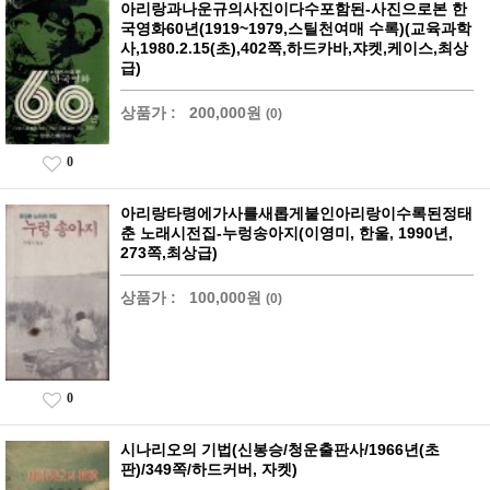
아리랑과나운규의사진이다수포함된-사진으로본 한
국영화60년(1919~1979,스틸천여매 수록)(교육과학
사,1980.2.15(초),402쪽,하드카바,쟈켓,케이스,최상
급)
상품가 :
200,000원
(0)
0
아리랑타령에가사를새롭게붙인아리랑이수록된정태
춘 노래시전집-누렁송아지(이영미, 한울, 1990년,
273쪽,최상급)
상품가 :
100,000원
(0)
0
시나리오의 기법(신봉승/청운출판사/1966년(초
판)/349쪽/하드커버, 자켓)