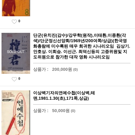
0
단군(유치진(감수)/강무학(원작),이태환,이종환(각
색)/단군정신선양회/1969년/200여쪽/상급)(한국영
화총람에 미수록된 매우 희귀한 시나리오임 김상기.
안호상. 이희승. 이선근. 최덕신등의 고증위원및 지
도위원으로 참가한 대작 영화 시나리오임
상품가 :
200,000원
(0)
0
이상벽기자의연예수첩(이상벽,테
맨,1981.1.30(초),171쪽,상급)
상품가 :
50,000원
(0)