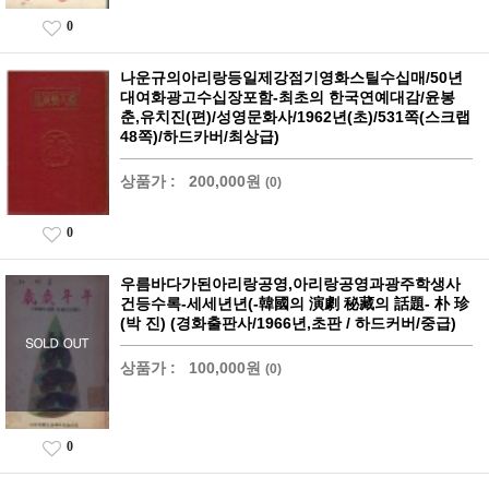
0
나운규의아리랑등일제강점기영화스틸수십매/50년
대여화광고수십장포함-최초의 한국연예대감/윤봉
춘,유치진(편)/성영문화사/1962년(초)/531쪽(스크랩
48쪽)/하드카버/최상급)
상품가 :
200,000원
(0)
0
우름바다가된아리랑공영,아리랑공영과광주학생사
건등수록-세세년년(-韓國의 演劇 秘藏의 話題- 朴 珍
(박 진) (경화출판사/1966년,초판 / 하드커버/중급)
상품가 :
100,000원
(0)
0