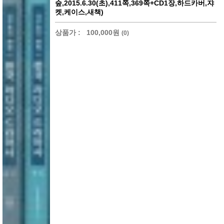
숲,2015.6.30(초),411쪽,369쪽+CD1장,하드카버,쟈
켓,케이스,새책)
상품가 :
100,000원
(0)