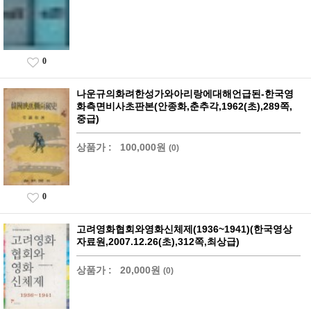
0
나운규의화려한성가와아리랑에대해언급된-한국영
화측면비사초판본(안종화,춘추각,1962(초),289쪽,
중급)
상품가 :
100,000원
(0)
0
고려영화협회와영화신체제(1936~1941)(한국영상
자료원,2007.12.26(초),312쪽,최상급)
상품가 :
20,000원
(0)