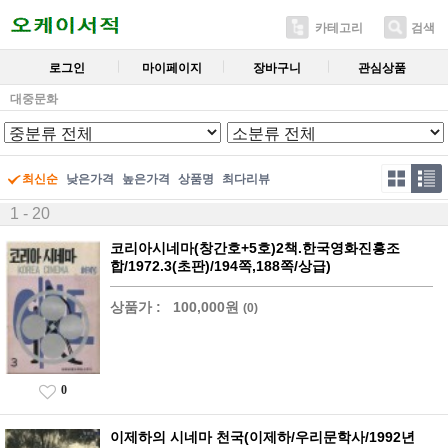
카테고리
검색
로그인
마이페이지
장바구니
관심상품
대중문화
최신순
낮은가격
높은가격
상품명
최다리뷰
1 - 20
코리아시네마(창간호+5호)2책.한국영화진흥조
합/1972.3(초판)/194쪽,188쪽/상급)
상품가 :
100,000원
(0)
0
이제하의 시네마 천국(이제하/우리문학사/1992년