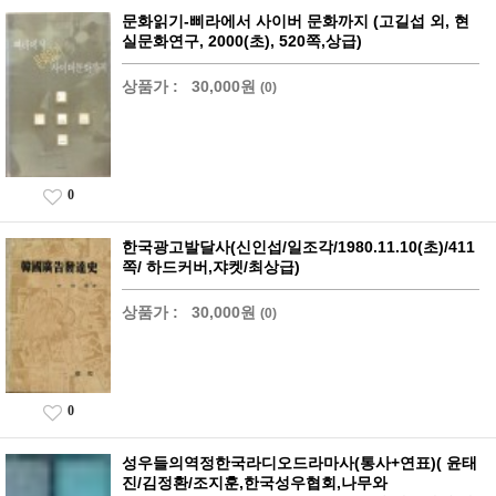
문화읽기-삐라에서 사이버 문화까지 (고길섭 외, 현
실문화연구, 2000(초), 520쪽,상급)
상품가 :
30,000원
(0)
0
한국광고발달사(신인섭/일조각/1980.11.10(초)/411
쪽/ 하드커버,쟈켓/최상급)
상품가 :
30,000원
(0)
0
성우들의역정한국라디오드라마사(통사+연표)( 윤태
진/김정환/조지훈,한국성우협회,나무와