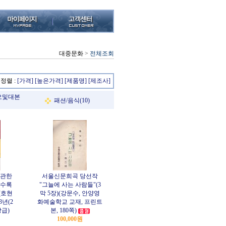
대중문화
>
전체조회
정렬 :
[가격]
[높은가격]
[제품명]
[제조사]
오및대본
패션/음식(10)
관한
서울신문희곡 당선작
쳐수록
"그늘에 사는 사람들"(3
(호현
막 5장)(강문수, 안양영
3년(2
화예술학교 교재, 프린트
상급)
본, 180쪽)
100,000원