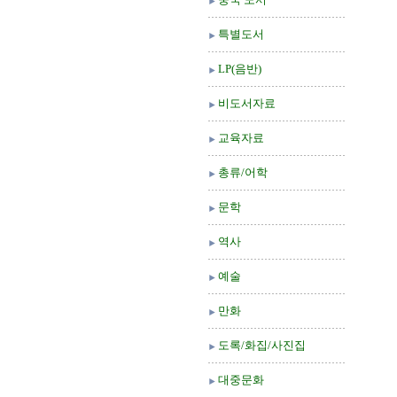
특별도서
LP(음반)
비도서자료
교육자료
총류/어학
문학
역사
예술
만화
도록/화집/사진집
대중문화