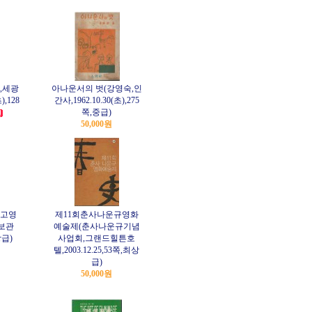
,세광
아나운서의 벗(강영숙,인
),128
간사,1962.10.30(초),275
쪽,중급)
50,000원
고영
제11회춘사나운규영화
보관
예술제(춘사나운규기념
상급)
사업회,그랜드힐튼호
텔,2003.12.25,53쪽,최상
급)
50,000원