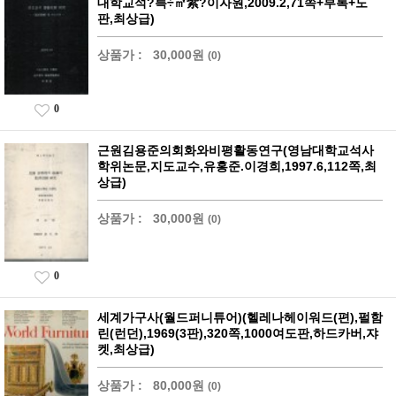
대학교석?륵÷㎡紫?이자원,2009.2,71쪽+부록+도
판,최상급)
상품가 :
30,000원
(0)
0
근원김용준의회화와비평활동연구(영남대학교석사
학위논문,지도교수,유홍준.이경희,1997.6,112쪽,최
상급)
상품가 :
30,000원
(0)
0
세계가구사(월드퍼니튜어)(헬레나헤이워드(편),펄함
린(런던),1969(3판),320쪽,1000여도판,하드카버,쟈
켓,최상급)
상품가 :
80,000원
(0)