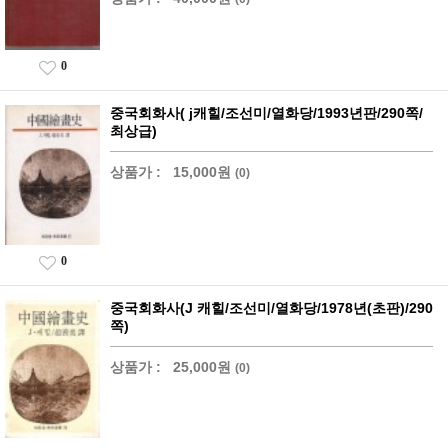
0
중국회화사( j캐힐/조선미/열화당/1993년판/290쪽/
최상급)
상품가 :
15,000원
(0)
0
중국회화사(J 캐힐/조선미/열화당/1978년(초판)/290
쪽)
상품가 :
25,000원
(0)