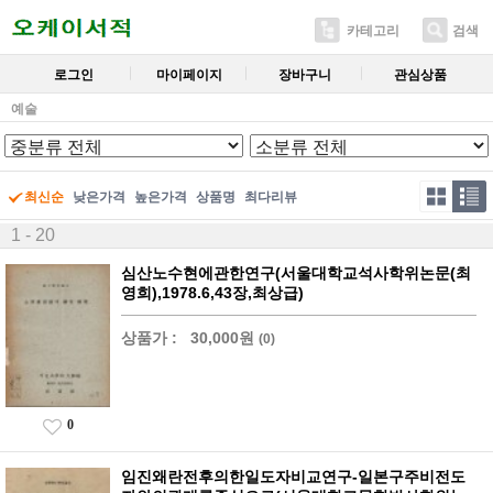
카테고리
검색
로그인
마이페이지
장바구니
관심상품
예술
최신순
낮은가격
높은가격
상품명
최다리뷰
1 - 20
심산노수현에관한연구(서울대학교석사학위논문(최
영희),1978.6,43장,최상급)
상품가 :
30,000원
(0)
0
임진왜란전후의한일도자비교연구-일본구주비전도