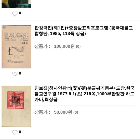
0
합창곡집(제1집)+중창발표회프로그램 (동국대불교
합창단, 1985, 118쪽,상급)
상품가 :
100,000원
(0)
0
인보집(청사안광석(安光碩)붓글씨기증본+도장,한국
불교연구원,1977.9.1(초).219쪽,1000부한정판,하드
카바,최상급
상품가 :
50,000원
(0)
0