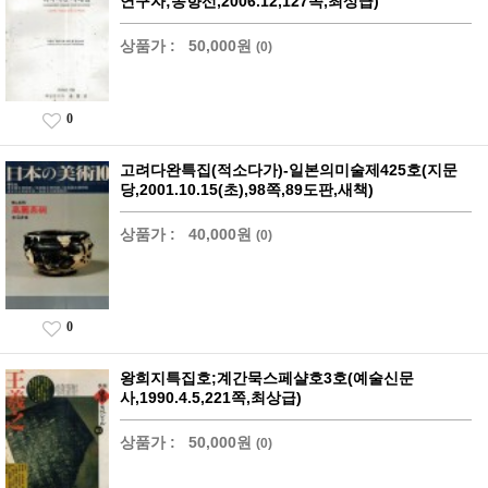
연구자;송향선,2006.12,127쪽,최상급)
상품가 :
50,000원
(0)
0
고려다완특집(적소다가)-일본의미술제425호(지문
당,2001.10.15(초),98쪽,89도판,새책)
상품가 :
40,000원
(0)
0
왕희지특집호;계간묵스페샬호3호(예술신문
사,1990.4.5,221쪽,최상급)
상품가 :
50,000원
(0)