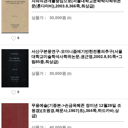
자와의관걔를중심으로(서울대학교문학박사학위논
문(혼다마비),2003.8,366쪽,최상급)
상품가 :
30,000원
(0)
0
서산구본웅연구-모더니즘에기반한전통의추구(서울
대학교미술학석사학위논문,권근영,2002.8,91쪽+그
림85종,최상급)
상품가 :
30,000원
(0)
0
무용예술(기증본->손금옥혜존 정미년 12월28일 조
원경)(조원경,해문사,1967(초),364쪽,하드카바,상
급)
상품가 :
40,000원
(0)