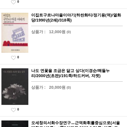
0
이집트구르나마을이야기(하싼화티/정기용(역)/열화
당/1990년(2쇄)/318쪽)
상품가 :
12,000원
(0)
0
나도 연꽃을 조금은 닮고 싶다(이경순/해들누
리/2000년(초판)/191쪽/하드커버, 자켓)
상품가 :
20,000원
(0)
0
오세창의서화수장연구ㅡ근역화휘를중심으로(서울