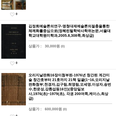
0
김정희예술론의연구-명청대제예술론의절충을통한
체께화를중심으로(정혜린털학박사학위논문,서울대
학교대학원미학과,2005.8,308쪽,최상급)
상품가 :
30,000원
(0)
0
오리지날판화16장이첨부된-1976년 창간된 계간미
술 창간호부터 21호까지 21책 일괄(1~16,오리지날
판화첨부;천경자,김구림,최영림,오세영,이성자,송번
수,한운성,강환섭등16인)(중앙일보
사,1976(초)~1979(초), 각권 200여쪽,케이스,최상
급)
상품가 :
600,000원
(0)