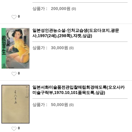
상품가 :
200,000원
(0)
0
일본성인관능소설-인처교습생(도요다코지,광문
사,1997(2쇄),(298쪽),쟈켓,상급)
상품가 :
30,000원
(0)
0
일본서화미술품전관입찰매립회경매도록(오오사카
미술구락부,1970.10,101품목도록,상급)
상품가 :
50,000원
(0)
0