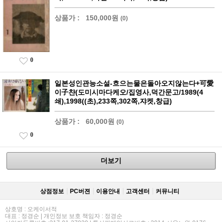
상품가 :
150,000원
(0)
0
일본성인관능소설-흐으는물은돌아오지않는다+可愛
이子챤(도미시마다케오/집영사,덕간문고/1989(4
쇄),1998((초),233쪽,302쪽,쟈켓,창급)
상품가 :
60,000원
(0)
0
더보기
상점정보
PC버젼
이용안내
고객센터
커뮤니티
상호명 : 오케이서적
대표 : 정경순 | 개인정보 보호 책임자 : 정경순