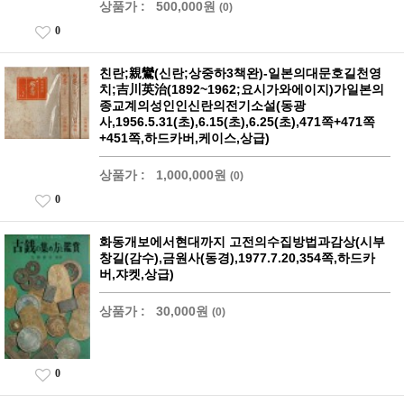
상품가 :
500,000원
(0)
0
친란;親鸞(신란;상중하3책완)-일본의대문호길천영
치;吉川英治(1892~1962;요시가와에이지)가일본의
종교계의성인인신란의전기소설(동광
사,1956.5.31(초),6.15(초),6.25(초),471쪽+471쪽
+451쪽,하드카버,케이스,상급)
상품가 :
1,000,000원
(0)
0
화동개보에서현대까지 고전의수집방법과감상(시부
창길(감수),금원사(동경),1977.7.20,354쪽,하드카
버,쟈켓,상급)
상품가 :
30,000원
(0)
0