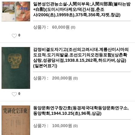
일본성인관능소설-人間의부옥;人間의部屋(불타는밤
+白獸)(도미시마다케오/덕간서점,춘조
사/2006(초),19959초),375쪽,356쪽,쟈켓,창급)
상품가 :
60,000원
(0)
0
감정비결도자기고(조선의고려시대.계룡산미시마의
도요적.도기의발굴.조선도기의오전등포함)(상촌확
삼랑,성광당서점,1938.8.15,262쪽,하드카버,상급)
(일본어표기)
상품가 :
200,000원
(0)
0
동양문화연구창간호(동경제국대학동양문화연구소,
동양학회,1944.10.25(초),96쪽,상급)
상품가 :
100,000원
(0)