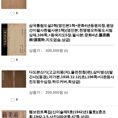
0
삼국통람도설2책(영인본1책+문화4년등원의창,원당
간이필사한필사본1책)(영인본;천명병오하동도서림
상재,106쪽,+원색지도5장,필사본;문화4년.藤原義
昶/源當幹,지도없슴,상급)
상품가 :
300,000원
(0)
0
다도본산기(고교의웅(저),율전천청(편),삼미방산(발
간사)(동경),자가본,1938.12.12(초),198쪽=다완등사
진도팡수십장,하드커버,최상급)
상품가 :
200,000원
(0)
0
렘브란트특집(신미술제5호(1942년1월호)(춘조
회,1942.1.5,사진100여쪽,47쪽,상급)