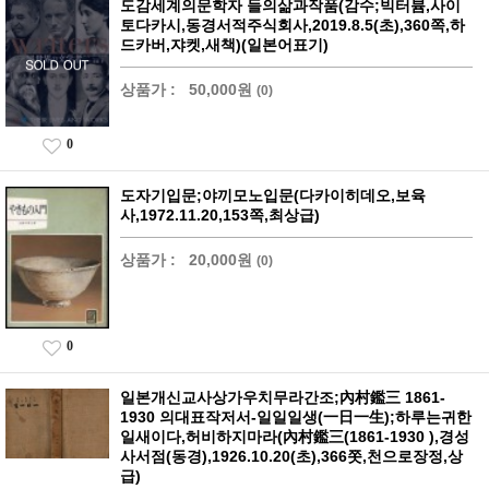
도감세계의문학자 들의삶과작품(감수;빅터븀,사이
토다카시,동경서적주식회사,2019.8.5(초),360쪽,하
드카버,쟈켓,새책)(일본어표기)
상품가 :
50,000원
(0)
0
도자기입문;야끼모노입문(다카이히데오,보육
사,1972.11.20,153쪽,최상급)
상품가 :
20,000원
(0)
0
일본개신교사상가우치무라간조;內村鑑三 1861-
1930 의대표작저서-일일일생(一日一生);하루는귀한
일새이다,허비하지마라(內村鑑三(1861-1930 ),경성
사서점(동경),1926.10.20(초),366쫏,천으로장정,상
급)