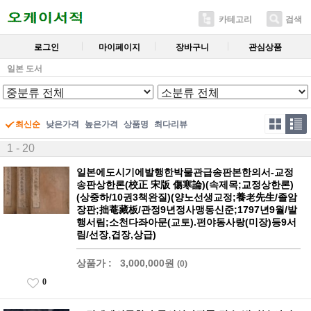
카테고리
검색
로그인
마이페이지
장바구니
관심상품
일본 도서
최신순
낮은가격
높은가격
상품명
최다리뷰
1 - 20
일본에도시기에발행한박물관급송판본한의서-교정
송판상한론(校正 宋版 傷寒論)(속제목;교정상한론)
(상중하/10권3책완질)(양노선생교정;養老先生/졸암
장판;拙菴藏板/관정9년정사맹동신준;1797년9월/발
행서림;소천다좌아문(교토).펀야동사랑(미장)등9서
림/선장,겹장,상급)
상품가 :
3,000,000원
(0)
0