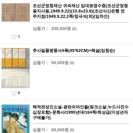
조선군정청재산 귀속재산 임대료영수증(조선군정청
용지사용,1949.9.22)(15.8x23.8)(조선식산은행 전
주지점/1949.9.22,2쪽/정극석(외)(임차인)
상품가 :
200,000원
(0)
1
추사일품병풍서4폭(45*62CM)+해설(임창순)
상품가 :
50,000원
(0)
0
해적판성인소설-광란의여인들(핑크소설;누드사진수
십장포함)-문화사/1990년대/164쪽/최상급(미성년자
구매불가)
상품가 :
60,000원
(0)