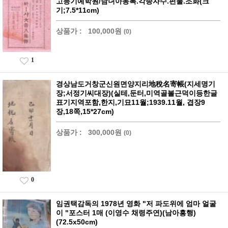
고등기예학원/남녀아동복.각종자수.편물.조화(크
기;7.5*11cm)
상품가 :
100,000원
(0)
1
경상남도거창군신원면양지리地稅名寄帳(지세명기
장;서정기씨대장)(실테,둔터,미역골볼근덕이등한글
표기지역포함,한지,기묘11월;1939.11월, 겹장9
장,18쪽,15*27cm)
상품가 :
300,000원
(0)
0
임권택감독의 1978년 영화 "저 파도위에 엄마 얼굴
이 "포스터 1매 (이영수 채령주연)(남아흥행)
(72.5x50cm)