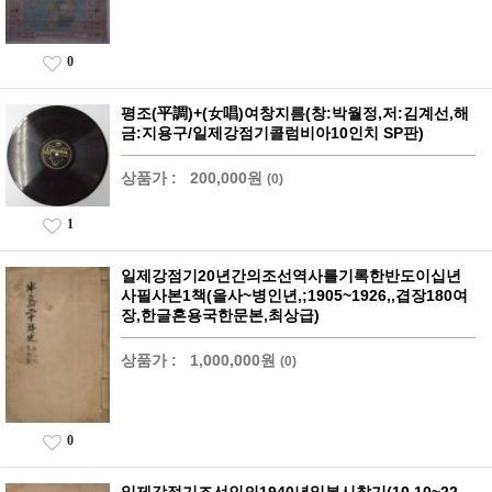
0
평조(平調)+(女唱)여창지름(창:박월정,저:김계선,해
금:지용구/일제강점기콜럼비아10인치 SP판)
상품가 :
200,000원
(0)
1
일제강점기20년간의조선역사를기록한반도이십년
사필사본1책(을사~병인년,;1905~1926,,겹장180여
장,한글혼용국한문본,최상급)
상품가 :
1,000,000원
(0)
0