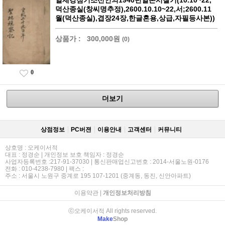
일제강점기조선인의1940년일본시찰기(10.10~22,
덕산종실(창씨명추정),2600.10.10~22,서;2600.11
월(덕산종실),겹장24장,한글혼용,상급,자필등사본))
상품가 :
300,000원
(0)
0
더보기
상점정보
PC버젼
이용안내
고객센터
커뮤니티
상호명 : 오케이서적
대표 : 정경순 | 개인정보 보호 책임자 : 정경순
사업자등록번호 :217-91-37030 | 통신판매업신고번호 : 2014-서울노원-0176
전화 : 010-4238-7980 | 팩스 :
주소 : 서울시 노원구 중계로 195 107-1201 (중계동, 동진, 신안아파트)
이용약관
|
개인정보처리방침
ⓒ오케이서적 All rights reserved.
Make
Shop