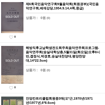
제6회국민음악연구회9월음악회(회원권부)(국민음
악연구회,배재강당,1954.9.14,4쪽,중급)
상품가 :
0원
(0)
0
해방직후교남학생전도회주최음악연주회프로그램-
음악연주회(숭실대학상층,5월31일(화요일)오후8시
반,곕정식,박경호,숭실대찬양대,평양찬양
대,14*22.5cm)
상품가 :
0원
(0)
0
안양칸트리클럽회원증3매(오*근,1970년/1971
년/1977년,6*8.6cm)