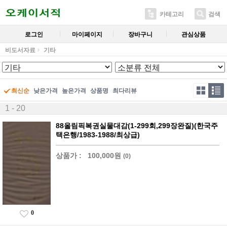
카테고리
검색
로그인
마이페이지
장바구니
관심상품
비도서자료
기타
최신순
낮은가격
높은가격
상품명
최다리뷰
1 - 20
88올림픽복권실물대감(1-299회,299장완질)(한국주
택은행/1983-1988/최상급)
상품가 :
100,000원
(0)
0