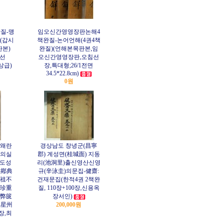
질-맹
임오신간영영장판논해4
)(갑시
책완질-논어언해(4권4책
판본)
완질)(언해본목판본,임
침선
오신간영영장판,오침선
최상급)
장,특대형;26/1전면
34.5*22.8cm)
0원
왜란
경상남도 창녕군(昌寧
의실
郡) 계성면(桂城面) 지동
(도성
리(池洞里)출신영산신영
本鄕典
규(辛泳圭)의문집-健齋:
祖不
건재문집(한적4권 2책완
珍重
질, 110장+100장,신용옥
弊篋
장서인)
,星州
200,000원
장,최