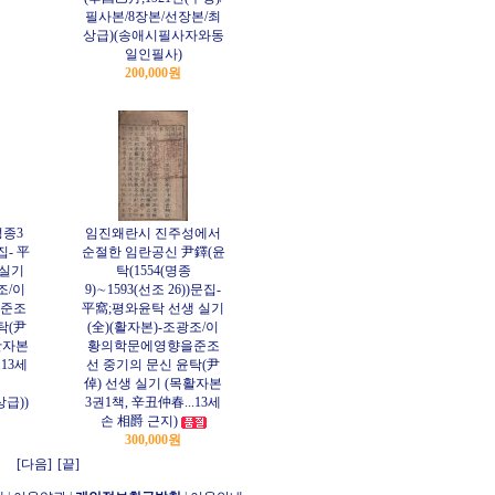
필사본/8장본/선장본/최
상급)(송애시필사자와동
일인필사)
200,000원
성종3
임진왜란시 진주성에서
집- 平
순절한 임란공신 尹鐸(윤
 실기
탁(1554(명종
조/이
9)∼1593(선조 26))문집-
준조
平窩;평와윤탁 선생 실기
탁(尹
(全)(활자본)-조광조/이
활자본
황의학문에영향을준조
.13세
선 중기의 문신 윤탁(尹
倬) 선생 실기 (목활자본
상급))
3권1책, 辛丑仲春...13세
손 相爵 근지)
300,000원
[다음]
[끝]