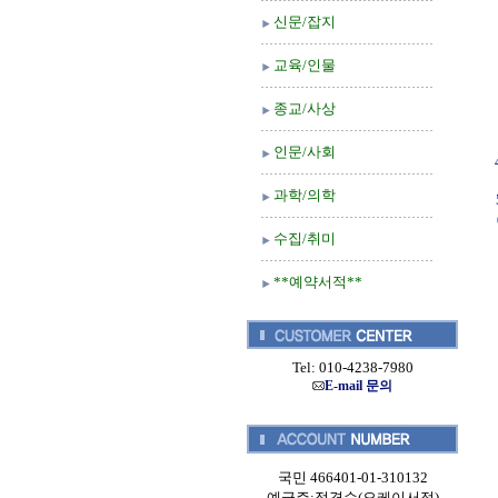
신문/잡지
교육/인물
종교/사상
인문/사회
과학/의학
수집/취미
**예약서적**
Tel: 010-4238-7980
E-mail 문의
국민 466401-01-310132
예금주:정경순(오케이서적)