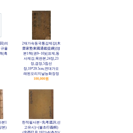
回)의
2재가숙동국통감제강(木
영규율
齋家塾東國通鑑提綱)]영
1책(흑
본1책(권9~10)((표제;동
사제강,목판본,24장,23
장,겹장,5침선
장,19*29.5cm,연대가오
래된오리지날능화장정
100,000원
사본1
한적필사본<先考遺詩;선
장본)
고유시)>(불초行義輯)
(辛酉巳月;1921년(추정)/