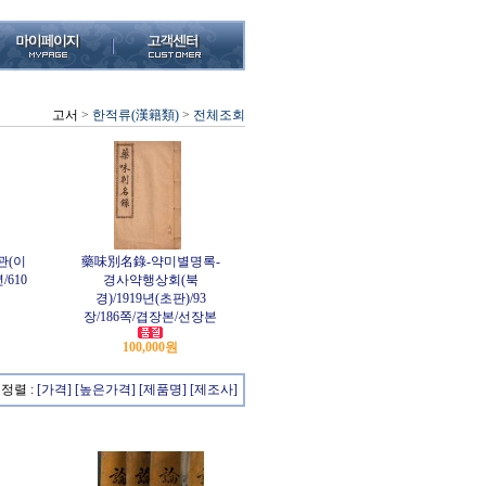
고서
>
한적류(漢籍類)
>
전체조회
관(이
藥味別名錄-약미별명록-
/610
경사약행상회(북
경)/1919년(초판)/93
장/186쪽/겹장본/선장본
100,000원
정렬 :
[가격]
[높은가격]
[제품명]
[제조사]