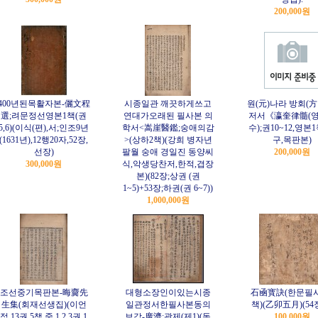
200,000원
400년된목활자본-儷文程
시종일관 깨끗하게쓰고
원(元)나라 방회(方
選;려문정선영본1책(권
연대가오래된 필사본 의
저서《瀛奎律髓(
5,6)(이식(편),서;인조9년
학서<嵩崖醫鑑;숭애의감
수);권10~12,영본
(1631년),12행20자,52장,
>(상하2책)(강희 병자년
구,목판본)
선장)
팔월 숭애 경일진 동양씨
200,000원
300,000원
식,악생당찬저,한적,겹장
본)(82장;상권 (권
1~5)+53장;하권(권 6~7))
1,000,000원
조선중기목판본-晦齎先
대형소장인이있는시종
石凾寳訣(한문필
生集(회재선생집)(이언
일관정서한필사본동의
책)(乙卯五月)(54
적,13권 5책 중 1,2,3권 1
보감-廣濟;광제(제1)(동
100,000원