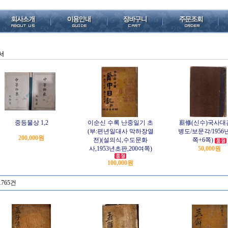
서
중등물상 1,2
이순신 수록 난중일기 초
薪修(신수)국사대
(부:편년일대사 막하장열
병도/보문각/1956년
200,000원
전)(설의식,수도문화
쪽+6쪽)
사,1953년초판,200여쪽)
50,000원
100,000원
1765건