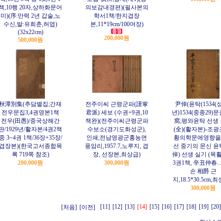
책,10행 20자,상하화문어
의보감내경편)(필사본의
미)(序:만력 2년 갑술,노
학서1책/한지겹장
수신,발:유희춘,허엽)
본,11*19cm/100여장)
(32x22cm)
200,000원
500,000원
秋潭別集(추담별집;간재
전주이씨 근령군파(謹寧
尹倬(윤탁(1534(
전우문집3,4권영본1책
君派) 세보 (수권+9권,10
년)1534(중종29)문
전우(田愚)/중국상해간
책완)(전주이씨근령군파
窩;평와윤탁 선생
판/1929년/활자본/4권2책
수보소(경기도화성군),
(全)(활자본)-조광
중 3~4권 1책/36장+35장/
인쇄;전남영광군홍농면
황의학문에영향을
겹장본)(한국고서종합목
풍암리,1957.7,노루지, 겹
선 중기의 문신 윤
록 719쪽 참조)
장, 선장본,최상급)
倬) 선생 실기 (목
200,000원
300,000원
3권1책, 辛丑仲春..
손 相爵 근
지,18.5*30.5cm,최
300,000원
[11]
[12]
[13]
[14]
[15]
[16]
[17]
[18]
[19]
[20]
[처음]
[이전]