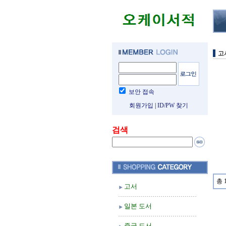
고
보안 접속
회원가입
|
ID/PW 찾기
검색
총 
고서
일본 도서
중국 도서