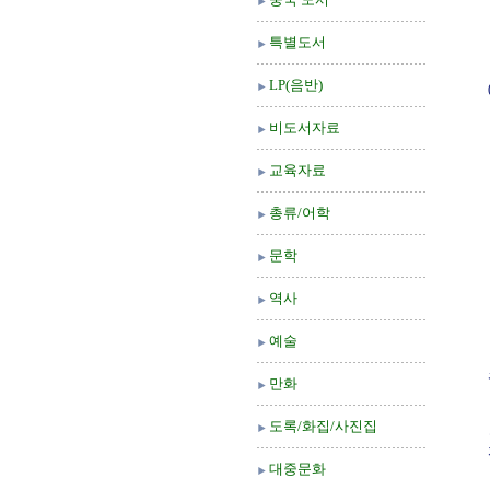
특별도서
LP(음반)
비도서자료
교육자료
총류/어학
문학
역사
예술
만화
도록/화집/사진집
대중문화