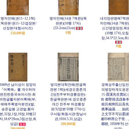
맹자언해(권11~12.1책)
맹자언해(14권 7책완)(목
내각장판맹해7책완
(목판본/권11~12/겹장본/
판본)(10행 17자)
자언해(14권 7책완
(33.2cmx21cm)
선장본/대형사이즈)
신간영영장판,목
0원
150,000원
(10행 17자,오
장,34.5*22.5cm,
0원
1669년 남이성이 정양의
방각본대학언해(한글목
경북성주출신임진
『어록해』를 개수하여
판본 1책)(세경오중춘개
의병장하계도응운
편찬한중국속어사전-희
간)(전주부하경룡장판)-
기-霞溪先生實紀 
귀한글활자본어록해(부;
한글목판본/세.경오중춘
희 都聖熺戊戌春
예해주록병자분전)(발;
개간 전주부 하경룡장
校呂相奭氏以吾先
송준길봉 교경발,황자
판/32장본/10행 17자/신
祧事論議……如此
본,32장,1장,19장,10행22
구서림/회동서관/창남서
之文字不可以委諸
자,18.6*29cm,5침선장,최
관,1916.5.31,상급)
遂印梓而公于世…
상급)
200,000원
鄕校, 1958年刊.선
500,000원
상급).